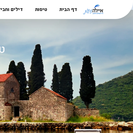
דף הבית
טיסות
דילים וחבי
מדריך היעדים
טיסות לאירופה
חבילות נ
הרשמה למשלחות לפולין
טיסות לקרפטוס
דילים לקר
סניפים
טיסות לבוקרשט
חבילות לל
טי
אודות
טיסות לאתונה
דילים לבו
דרושים
טיסות לבודפשט
דילים לקפר
טיסות ללרנקה
דילים לבא
טיסות לבאטומי
דילים לאתו
טיסות לבאקו
דילים לקפר
טיסות אל על
דילים לבו