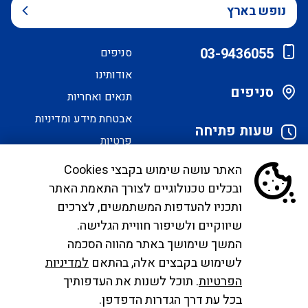
נופש בארץ
03-9436055
סניפים
אודותינו
סניפים
תנאים ואחריות
אבטחת מידע ומדיניות
שעות פתיחה
פרטיות
הסדרי נגישות
האתר עושה שימוש בקבצי Cookies
ובכלים טכנולוגיים לצורך התאמת האתר
לקוחות יקרים, בימים אלו אנו נערכים ליישם את
ותכניו להעדפות המשתמשים, לצרכים
הנחיית הממונה בדבר פרסום אישור טיסות שכר ע"י
שיווקיים ולשיפור חוויית הגלישה.
רשות התעופה. עד להטמעה מלאה של היישום ניתן
המשך שימושך באתר מהווה הסכמה
לפנות לבירורים לכתובת המייל
לשימוש בקבצים אלה, בהתאם
למדיניות
infocc@ayalagroup.co.il
. לצפייה בזכויות הנוסע
הפרטיות
. תוכל לשנות את העדפותיך
צרו
לפי חוק שרותי תעופה
לחצו כאן
, למידע לנוסע
לחצו
בכל עת דרך הגדרות הדפדפן.