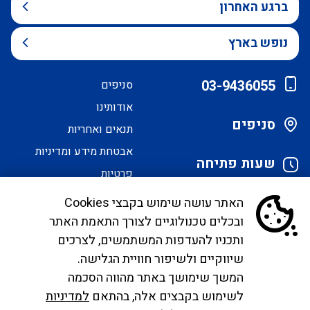
ברגע האחרון
נופש בארץ
03-9436055
סניפים
אודותינו
סניפים
תנאים ואחריות
אבטחת מידע ומדיניות
שעות פתיחה
פרטיות
הסדרי נגישות
האתר עושה שימוש בקבצי Cookies
ובכלים טכנולוגיים לצורך התאמת האתר
לקוחות יקרים, בימים אלו אנו נערכים ליישם את
ותכניו להעדפות המשתמשים, לצרכים
הנחיית הממונה בדבר פרסום אישור טיסות שכר ע"י
שיווקיים ולשיפור חוויית הגלישה.
רשות התעופה. עד להטמעה מלאה של היישום ניתן
המשך שימושך באתר מהווה הסכמה
לפנות לבירורים לכתובת המייל
לשימוש בקבצים אלה, בהתאם
למדיניות