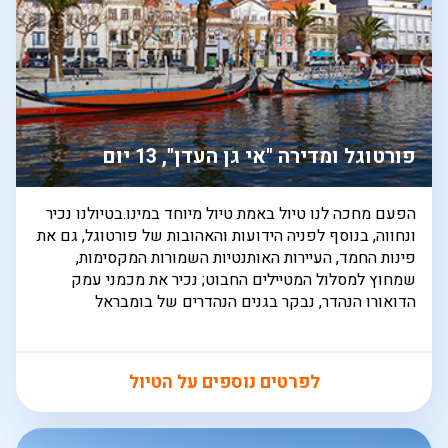
פורטוגל ומדירה "אי גן העדן", 13 יום
הפעם מחכה לנו טיול באמת טיול מיוחד במינו.בטיולנו נכיר
ונחווה, בנוסף לפניה הידועות והאהובות של פורטוגל, גם את
פינות החמד, העיירות האותנטיות השמורות המקסימות,
שמחוץ למסלול המטיילים החבוט; נכיר את מכמני עמק
הדואורו הנהדר, נבקר בגנים הנהדרים של בומבראל
לפרטים נוספים על הטיול