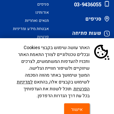
03-9436055
סניפים
אודותינו
סניפים
תנאים ואחריות
אבטחת מידע ומדיניות
שעות פתיחה
פרטיות
הסדרי נגישות
האתר עושה שימוש בקבצי Cookies
ובכלים טכנולוגיים לצורך התאמת האתר
לקוחות יקרים, בימים אלו אנו נערכים ליישם את
ותכניו להעדפות המשתמשים, לצרכים
הנחיית הממונה בדבר פרסום אישור טיסות שכר ע"י
שיווקיים ולשיפור חוויית הגלישה.
רשות התעופה. עד להטמעה מלאה של היישום ניתן
המשך שימושך באתר מהווה הסכמה
לפנות לבירורים לכתובת המייל
לשימוש בקבצים אלה, בהתאם
למדיניות
infocc@ayalagroup.co.il
. לצפייה בזכויות הנוסע
הפרטיות
. תוכל לשנות את העדפותיך
צרו
לפי חוק שרותי תעופה
לחצו כאן
, למידע לנוסע
לחצו
בכל עת דרך הגדרות הדפדפן.
קשר
כאן
.
אישור