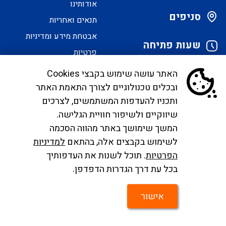
אודותינו
סניפים
תנאים ואחריות
אבטחת מידע ומדיניות
שעות פתיחה
פרטיות
הסדרי נגישות
האתר עושה שימוש בקבצי Cookies
ובכלים טכנולוגיים לצורך התאמת האתר
לקוחות יקרים, בימים אלו אנו נערכים ליישם את
ותכניו להעדפות המשתמשים, לצרכים
הנחיית הממונה בדבר פרסום אישור טיסות שכר ע"י
שיווקיים ולשיפור חוויית הגלישה.
רשות התעופה. עד להטמעה מלאה של היישום ניתן
המשך שימושך באתר מהווה הסכמה
לפנות לבירורים לכתובת המייל
לשימוש בקבצים אלה, בהתאם
למדיניות
infocc@ayalagroup.co.il
. לצפייה בזכויות הנוסע
הפרטיות
. תוכל לשנות את העדפותיך
צרו
לפי חוק שרותי תעופה
לחצו כאן
, למידע לנוסע
לחצו
בכל עת דרך הגדרות הדפדפן.
קשר
כאן
.
אישור