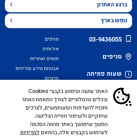
ברגע האחרון
נופש בארץ
03-9436055
סניפים
אודותינו
סניפים
תנאים ואחריות
אבטחת מידע ומדיניות
שעות פתיחה
פרטיות
הסדרי נגישות
האתר עושה שימוש בקבצי Cookies
ובכלים טכנולוגיים לצורך התאמת האתר
לקוחות יקרים, בימים אלו אנו נערכים ליישם את
ותכניו להעדפות המשתמשים, לצרכים
הנחיית הממונה בדבר פרסום אישור טיסות שכר ע"י
שיווקיים ולשיפור חוויית הגלישה.
רשות התעופה. עד להטמעה מלאה של היישום ניתן
המשך שימושך באתר מהווה הסכמה
לפנות לבירורים לכתובת המייל
לשימוש בקבצים אלה, בהתאם
למדיניות