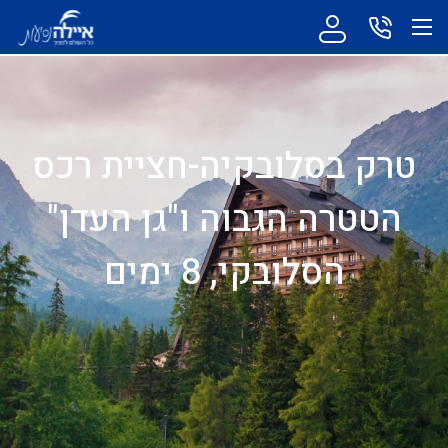
טרק בסלובקיה-חציית רכס
הטטרה הגבוה ו"גן העדן"
הסלובקי, 8 ימים