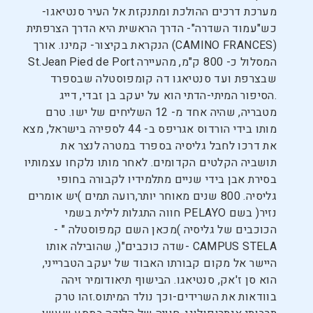
מערכת דרכים ההולכת ומתנקזת אל העיר סנטיאגו-
כש"עמוד השדרה"- הדרך הראשית היא הדרך הצרפתית
(CAMINO FRANCES) הנקראת בקיצור- קמינו. אורך
המסלול כ- 800 ק"מ, מהעיירה St.Jean Pied de Port
שבצרפת ועד סנטיאגו דה קומפוסטלה שבספרד
.הסיפור המיתי-הדתי הוא על יעקב בן זבדי, דייג
מטבריה, שהיה אחד מ- 12 השליחים של ישו. טרם
מותו בידי הורדוס אגריפס ב- 44 לספירה בישראל, מצא
את דרכו לחבל גליסיה בספרד במטרה לנצר את
תושביה הקלטים הקדומים. לאחר מותו נלקחו עצמותיו
בסירת אבן בידי שניים מתלמידיו לקבורה בחופי
גליסיה. 800 שנים מאוחר יותר,רועה תמים )יש אומרים
נזיר( בשם PELAYO חווה התגלות לילית בשמי
הכוכבים של גליסיה )מכאן השם קמפוסטלה " -
CAMPUS STELA -שדה כוכבים"(, שהובילה אותו
היישר אל מקום קבורתו האבוד של יעקב הטברייני,
הוא סן ז'אק, סנטיאגו. הבישוף תיאודומיר זיהה
בוודאות את השרידים-וכך נולד המיתוס.זהו טרק