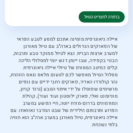
איילה גיאוגרפית מזמינה אתכם למסע לטבע הפראי
של הפארקים הגדולים בארה"ב עם טיול מאורגן
למערב ארצות הברית. נצא לטיול ממוקד טבע ותרבות,
הבנוי בקפידה, שבו יינתן דגש יומי למסלולי הליכה
קלים כמיטב המסורת של טיולי איילה גיאוגרפית.
מסלול הטיול מאפשר לכם לטעום מלאס וגאס הזוהרת,
נהר קולורדו האדיר, פארקים רחבי ידיים עם נופים
מרשימים שפוסלו על ידי איתני הטבע (גרנד קניון,
מוניומנט ואלי, פארק ילוסטון ועוד ועוד), קהילת
המורמונים בדרום-מזרח יוטה, חיי הפשע במערב
הפרוע ותרבותם הילידית של שבט המדבר נאוואחו. עם
איילה גיאוגרפית, טיול מאורגן במערב ארה"ב הוא חוויה
בלתי נשכחת.