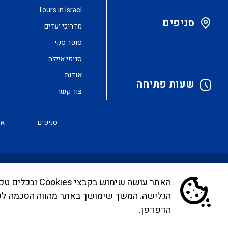
Tours in Israel
סניפים
מדריכי יעדים
סופר סקי
סניפי איילה
אודות
שעות פתיחה
צור קשר
סניפים
או
האתר עושה שימ
לקוחות יקרים, בימים אלו אנו נערכים ליישם את הנחיית ה
הגלישה. המשך שימושך באתר מהווה הסכמה ל
המייל
infocc@ayalagroup.co.il
. לצפייה בזכויות הנוסע 
הדפדפן.