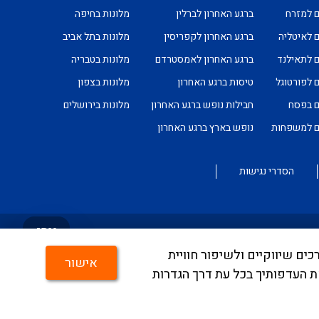
ם למזרח
ברגע האחרון לברלין
מלונות בחיפה
ם לאיטליה
ברגע האחרון לקפריסין
מלונות בתל אביב
ם לתאילנד
ברגע האחרון לאמסטרדם
מלונות בטבריה
ם לפורטוגל
טיסות ברגע האחרון
מלונות בצפון
ם בפסח
חבילות נופש ברגע האחרון
מלונות בירושלים
ים למשפחות
נופש בארץ ברגע האחרון
הסדרי נגישות
צרו
קשר
ים, לצרכים שיווקיים ולשיפור חוויית
טמעה מלאה של היישום ניתן לפנות לבירורים לכתובת
אישור
ת העדפותיך בכל עת דרך הגדרות