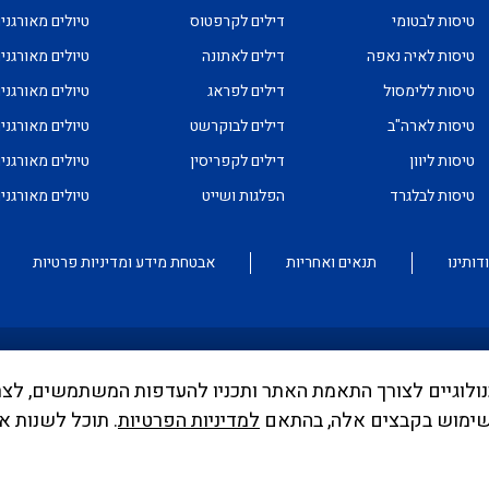
טיסות לבטומי
דילים לקרפטוס
טיולים מאורגני
טיסות לאיה נאפה
דילים לאתונה
טיולים מאורגני
טיסות ללימסול
דילים לפראג
טיולים מאורגני
טיסות לארה"ב
דילים לבוקרשט
טיולים מאורגני
טיסות ליוון
דילים לקפריסין
טיולים מאורגני
טיסות לבלגרד
הפלגות ושייט
טיולים מאורגנ
דותינו
תנאים ואחריות
אבטחת מידע ומדיניות פרטיות
וש בקבצי Cookies ובכלים טכנולוגיים לצורך התאמת האתר ותכניו להעדפות המשתמש
ממונה בדבר פרסום אישור טיסות שכר ע"י רשות התעופה. עד לה
שימוש בקבצים אלה, בהתאם
למדיניות הפרטיות
. תוכל לשנות א
לפי חוק שרותי תעופה
לחצו כאן
, למידע לנוסע
לחצו כאן
.