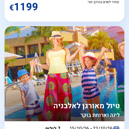
מחיר לאדם בהרכב זוגי
1199
€
טיול מאורגן לאלבניה
לינה וארוחת בוקר
בין
22/10/26
-
15/10/26
7 לילות