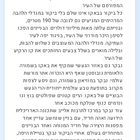
המפורסם של העיר.
כל ביקור בבאקו אינו שלם בלי ביקור במגדלי הלהבה
המדהימים המגיעים גם לגובה של 190 מטרים,
ובנייתם עלתה מאות מיליוני דולרים. הבניינים הפכו
לסימן היכר מודרני של העיר, בניגוד יפה לעיר
העתיקה. מגדלי הלהבה המעוצבים כשלוש להבות,
ובלילה מוארים בשלל צבעים החותכים את קו הרקיע
של העיר.
נבקר גם באזור הגעשי שמקיף את באקו בשמורה
הלאומית גובוסטן שאף היא הוכרזה אתר מורשת
עולמי. נבקר במוזיאון בשמורה, וגם ניסע לצפות
מקרוב בתופעת טבע עולמית ייחודית-הרי הגעש
הבוציים של באקו. הרים קטנים שפולטים בוץ וגז
ונדמים כנוף שנלקח מכוכב אחר.
עוד נבקר במרכז לתרבות אלייב שתכננה האדריכלית
הידועה זאהה חדיד, עם בניין שנחשב עדיין אחד
מפסגות היצירה של חדיד המנוחה ואחד הבניינים
המיוחדים בעולם. אחרי הביקור נבקר בטיילת היפה,