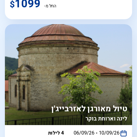
1099
$
החל מ-
טיול מאורגן לאזרבייג'ן
לינה וארוחת בוקר
בין
10/09/26
-
06/09/26
4 לילות