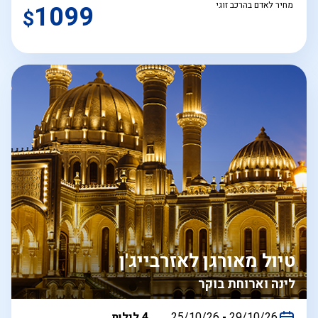
מחיר לאדם בהרכב זוגי
1099
$
טיול מאורגן לאזרבייג'ן
לינה וארוחת בוקר
בין
29/10/26
-
25/10/26
4 לילות