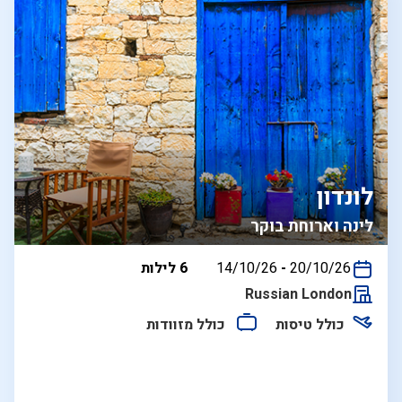
לונדון
לינה וארוחת בוקר
בין
20/10/26
-
14/10/26
6 לילות
התאריכים,
Russian London
כולל טיסות
כולל מזוודות