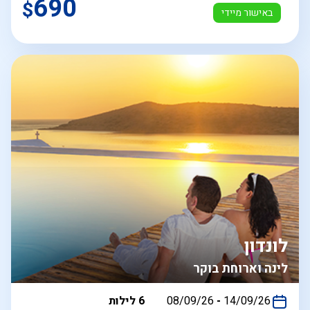
690
$
באישור מיידי
לונדון
לינה וארוחת בוקר
בין
14/09/26
-
08/09/26
6 לילות