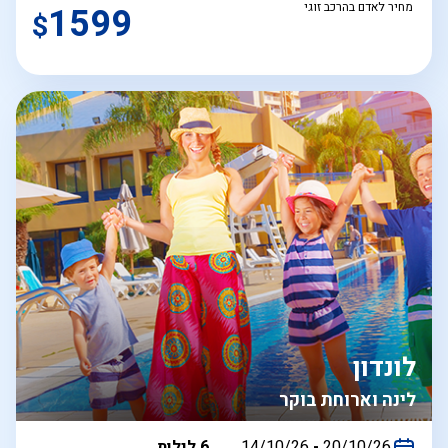
מחיר לאדם בהרכב זוגי
1599
$
לונדון
לינה וארוחת בוקר
בין
20/10/26
-
14/10/26
6 לילות