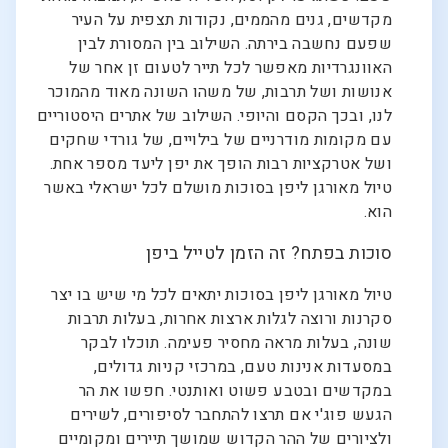
מקדשים, גנים מהממים, נקודות תצפית על העיר
שפעם נחשבה בירתה. השילוב בין המסורת לבין
האוונגרדיות מאפשר לכל תייר לטעום זן אחר של
אנושות ושל תרבות, של משהו השונה מאוד מהמוכר
לנו, ובכך הקסם והיופי. השילוב של אתרים היסטוריים
עם מקומות מודרניים של בילויים, של גורדי שחקים
ושל אטרקציות רבות הופך את יפן ליעד מספר אחת.
טיול מאורגן ליפן בסוכות מושלם לכל ישראלי באשר
הוא.
סוכות בפתח? זה הזמן לטייל ביפן
טיול מאורגן ליפן בסוכות יתאים לכל מי שיש בו יצר
סקרנות ורוצה לגלות ארצות אחרות, בעלות תרבות
שונה, בעלות מראה מחסיר פעימה. תוכלו לבקר
במסעדות אנינות טעם, במרכזי קניות גדולים,
במקדשים ובטבע פשוט ואותנטי. חפשו את הר
הגעש פוג'י אם תרצו להתחבר לסיפורים, לשירים
ולציורים של ההר הקדוש שמושך תיירים ומקומיים