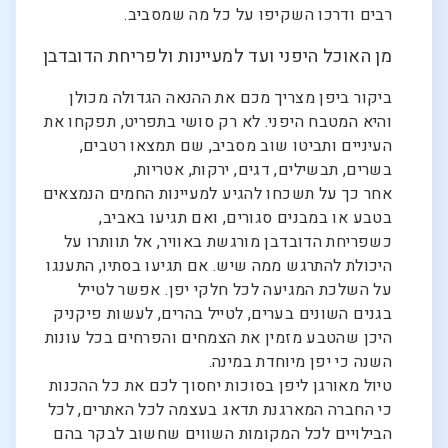
רבים ודרכו השקיפו על כל מה שמסביב.
מן האוכל היפני ועד למעיינות ולפריחת הדובדבן
ביקור ביפן מצריך מכם את ההנאה הגדולה מכולן
והיא המטבח היפני. לא רק סושי בתפריט, תפקחו את
העיניים ותביטו שוב מסביב, שם תמצאו רטבים,
בשרים, תבשילים, דגים, ירקות, אטריות,
אחר כך על תשכחו להגיע למעיינות החמים הנמצאים
בטבע או במבנים סגורים, ואם תגיעו באביב,
כשפריחת הדובדבן מורגשת באוויר, אל תוותרו על
היכולת להתרגש ממה שיש. אם תגיעו בסתיו, התענגו
על השלכת המגיעה לכל חלקי יפן. אפשר לטייל
בגנים השונים בערים, לטייל בהרים, לעשות פיקניק
היכן שהטבע מזמין את הצמחים והפרחים בכל עונות
השנה כי יפן מיוחדת במינה.
טיול מאורגן ליפן בסוכות יחסוך לכם את כל ההכנות
כי החברה המארגנת תדאג בעצמה לכל האתרים, לכל
הבילויים לכל המקומות השווים שחשוב לבקר בהם