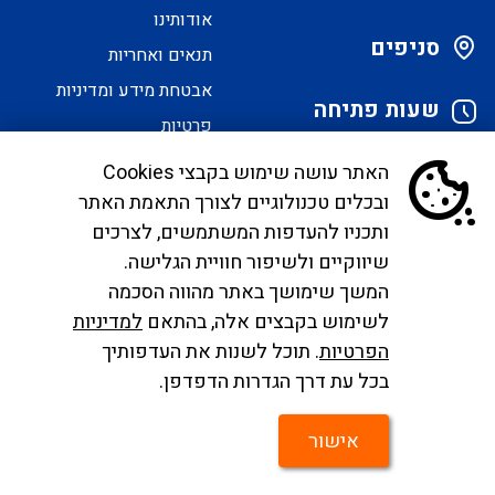
אודותינו
סניפים
תנאים ואחריות
אבטחת מידע ומדיניות
שעות פתיחה
פרטיות
הסדרי נגישות
האתר עושה שימוש בקבצי Cookies
ובכלים טכנולוגיים לצורך התאמת האתר
לקוחות יקרים, בימים אלו אנו נערכים ליישם את
ותכניו להעדפות המשתמשים, לצרכים
הנחיית הממונה בדבר פרסום אישור טיסות שכר ע"י
שיווקיים ולשיפור חוויית הגלישה.
רשות התעופה. עד להטמעה מלאה של היישום ניתן
המשך שימושך באתר מהווה הסכמה
לפנות לבירורים לכתובת המייל
לשימוש בקבצים אלה, בהתאם
למדיניות
infocc@ayalagroup.co.il
. לצפייה בזכויות הנוסע
הפרטיות
. תוכל לשנות את העדפותיך
צרו
לפי חוק שרותי תעופה
לחצו כאן
, למידע לנוסע
לחצו
בכל עת דרך הגדרות הדפדפן.
קשר
כאן
.
אישור