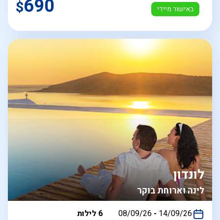
690
$
באישור מיידי
לונדון
לינה וארוחת בוקר
בין
14/09/26
-
08/09/26
6 לילות