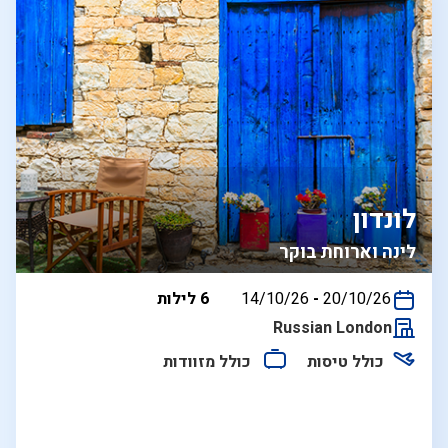
לונדון
לינה וארוחת בוקר
בין
20/10/26
-
14/10/26
6 לילות
התאריכים,
Russian London
כולל טיסות
כולל מזוודות