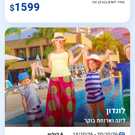
מחיר לאדם בהרכב זוגי
1599
$
לונדון
לינה וארוחת בוקר
בין
20/10/26
-
14/10/26
6 לילות