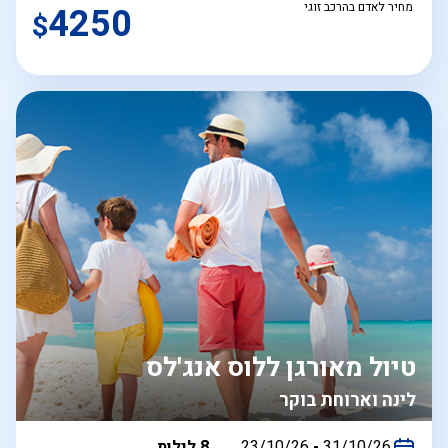
מחיר לאדם בהרכב זוגי
4250
$
טיול מאורגן ללוס אנג'לס
לינה וארוחת בוקר
בין
31/10/26
-
23/10/26
8 לילות