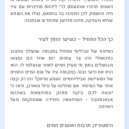
השוות. תזכרו שהגעתם כדי ליהנות מהיכרות עם עיר
חיה ונושמת, לכן התנהגו בה בהתאם, נצלו את השפע
שהיא מעניקה, תיהנו מהישן ומהחדש שבתוכה.
כך הכל התחיל – כשיער הופך לעיר
הסיפור של טביליסי מתחיל בתקופה שהמלך ווחטנג
גורגאסלי היה צד עופות. יום אחד הם נמצאו
מבושלים בתוך מי מעיין חמים לאחר שנעלמו לו. הוא
הרס את היער ובנה במקומה עיר על שם המים החמים
של המעיינות. טביל=חמים. נשמע מרתק? זהו רק קצה
אחד של הסיפור. אם תחליטו על טיול מאורגן, ודאו כי
יובטח לכם ביקור מפנק במרחצאות בשכונת
אבאנותובני - המרחצאה היחידה שממוקמת מעל
האדמה.
היסטוריה, תרבות ואנשים חמים