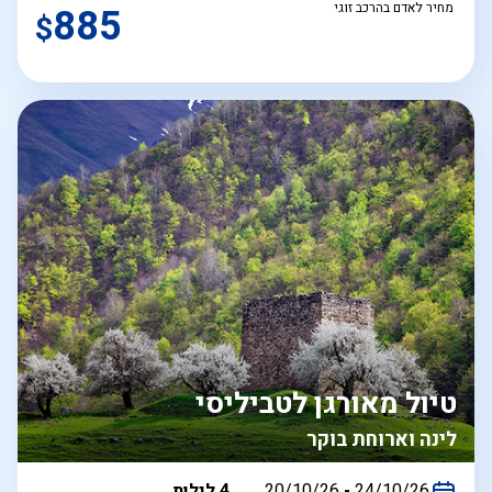
מחיר לאדם בהרכב זוגי
885
$
טיול מאורגן לטביליסי
לינה וארוחת בוקר
בין
24/10/26
-
20/10/26
4 לילות