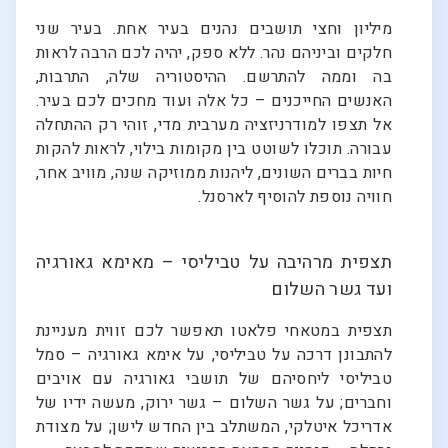
מיליון וחצי תושבים נהנים בעיר אחת. בעיר שני
חלקים וביניהם נהר. ללא ספק, יהיה לכם הרבה לראות
בה וממה להתרשם. ההיסטוריה שלה, התרבות,
האנשים החייכנים – כל אלה ועוד מחכים לכם בעיר.
אל תצפו למודרניזציה מערבית מדי, זוהי רק ההתחלה
עבורה. תוכלו לשוטט בין מקומות בילוי, לראות להקות
חיות בברים השונים, ליהנות ממוזיקה שנה, מוויב אחר,
חוויה נוספת להוסיף לארסנל.
תצפית מרהיבה על טביליסי – מאימא גאורגיה
ועד גשר השלום
תצפית במטאחי פלאטו תאפשר לכם זווית מעניינת
להתבונן דרכה על טביליסי, על אימא גאורגיה – סמל
טביליסי ליחסיהם של תושבי גאורגיה עם אויבים
וחברים; על גשר השלום – גשר ירוק, מעשה ידיו של
אדריכל איטלקי, המשתלב בין החדש לישן; על מצודת