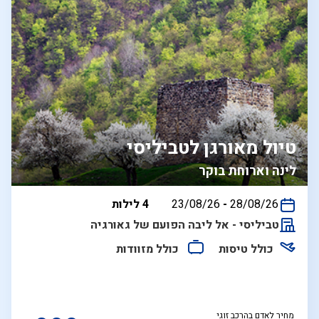
טיול מאורגן לטביליסי
לינה וארוחת בוקר
בין
28/08/26
-
23/08/26
4 לילות
התאריכים,
טביליסי - אל ליבה הפועם של גאורגיה
כולל טיסות
כולל מזוודות
מחיר לאדם בהרכב זוגי