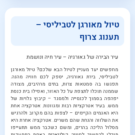
טיול מאורגן לטביליסי –
תענוג צרוף
עיר הבירה של גאורגיה – עיר חיה ונושמת
מחפשים יעד מעניין לטיול הבא שלכם? טיול מאורגן
לטביליסי, בירת גאורגיה, יספק לכם חוויה מהנה.
תפגשו בה סמטאות צרות, בתים מרהיבים, מצודה
שממנה תוכלו לתצפת על כל האזור, ואפילו בית כנסת
יפהפה בסמוך לכנסייה ולמסגד – קיבוץ גלויות של
ממש. בעיר אטרקציות רבות ומגוונות. אטרקציה אחת
היא האגמים הקיימים – לצפות בהם מקרוב ולהרגיש
את השלווה והנחת שהם משרים. אטרקציה אחרת היא
מסלול הליכה בהרים, ומשם כשכבר ממש תתעייפו
תוכלו להמשיך לחוויה קולינארית באחת המסעדות