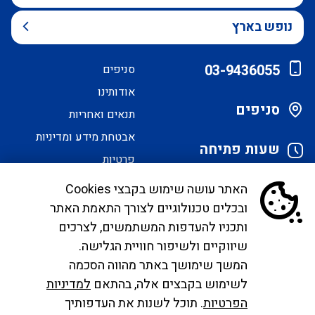
נופש בארץ
03-9436055
סניפים
אודותינו
סניפים
תנאים ואחריות
אבטחת מידע ומדיניות
שעות פתיחה
פרטיות
הסדרי נגישות
האתר עושה שימוש בקבצי Cookies
ובכלים טכנולוגיים לצורך התאמת האתר
לקוחות יקרים, בימים אלו אנו נערכים ליישם את
ותכניו להעדפות המשתמשים, לצרכים
הנחיית הממונה בדבר פרסום אישור טיסות שכר ע"י
שיווקיים ולשיפור חוויית הגלישה.
רשות התעופה. עד להטמעה מלאה של היישום ניתן
המשך שימושך באתר מהווה הסכמה
לפנות לבירורים לכתובת המייל
לשימוש בקבצים אלה, בהתאם
למדיניות
infocc@ayalagroup.co.il
. לצפייה בזכויות הנוסע
הפרטיות
. תוכל לשנות את העדפותיך