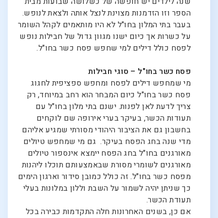
שנה לילדים יש חופשה של כשלושה שבועות מבית
הספר וזו הזדמנות מצוינת לנצל אותה ולצאת לנופש.
בעבר בתי המלון בחו"ל לא היו מותאמים לקהל השומר
על כשרות אך כיום ישנו מגוון גדול של חבילות נופש
לפסח כולל דילים למי שחפש פסח כשר בחו"ל.
פסח כשר בחו"ל – סוגי חבילות
מי שמחפש דילים לפסח ומחפש ספציפית לחגוג
פסח כשר בחו"ל כיום המבחר הוא רחב במיוחד, רק
צריך לדעת לאן לפנות. ישנם בתי מלון בחו"ל עם
תעודות הכשר, בעיקר בערי אירופה שם לוקחים
בחשבון גם את הציבור היהודי מסורתי שמגיע אליהם
מדי שנה בחג הפסח בעיקר. גם מי שמחפש טיולים
מאורגנים בחו"ל בחג הפסח יימצא אינספור טיולים
מאורגנים לשומרי מסורת שבאמצעותם תוכלו ליהנות
מפסח כשר בחו"ל. זה כולל כמובן סידור וארגון הימים
כך שניתן יהיה לשמור על השבת וללון במלונות בעלי
תעודת הכשר.
אם כן, בשנים האחרונות חלה התקדמות כבירה בכל