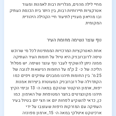
מחיי לילה מהנים, מגלריות רבות לאמנות ומעוד
אטרקציות תיירותיות רבות, בין היתר בית הכנסת העתיק
ובו מוזיאון מעניין לתיעוד חיי הקהילה היהודית
המקומית.
נוף עוצר נשימה מחומת העיר
אחת האטרקציות המרכזיות הממתינות לכל מי שרוכש
טיסה לדוברובניק היא טיול על חומות העיר העתיקה
ממנה ניתן להשקיף לעבר נוף עוצר נשימה. יש מסלול
הליכה של כ- 2 ק"מ על החומות הנישאות לגובה של
25 מ'. בין החומות תיהנו ממבנים עתיקים ויפים כמו
הקתדרלה של דוברובניק המעוטרת ביצירות אמנות
יפות, ארמון הרקטור שהוקם במאה ה- 13 ובימי הקיץ
תיהנו מקונצרטים בחצר המטופחת של הארמון. כמו
כן, כדאי להשקיע לפחות יום או חצי יום בטיול בעיר
העתיקה עם המזרקות היפות שעוצבו על ידי
ארכיטקט איטלקי במאה ה- 15, ארמון ספונזה