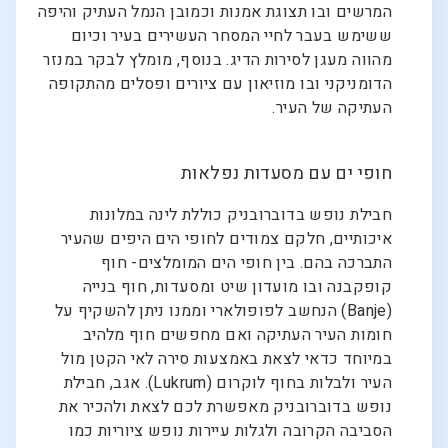
המרשים ובו תצוגת אמנות וכמובן הנמל העתיק והיפה
ששימש בעבר לחיי המסחר העשירים בעיר וכיום
מהווה מעגן לסירות הדיג. בנוסף, מומלץ לבקר במנזר
הדומניקני ובו מוזיאון עם ציורים ופסלים מהתקופה
העתיקה של העיר.
חופי ים עם מסעדות נפלאות
חבילת נופש בדוברובניק כוללת לינה במלונות
איכותיים, חלקם צמודים לחופי הים היפים שהעיר
התברכה בהם. בין חופי הים המומלצים- חוף
קופקבנה ובו מועדון שיט ומסעדות, חוף בנייה
(Banje) הנחשב לפופולארי וממנו ניתן להשקיף על
חומות העיר העתיקה ואם מחפשים חוף מלהיב
במיוחד כדאי לצאת באמצעות סירה לאי הקטן מול
העיר ולבלות בחוף לוקרום (Lukrum). אגב, חבילת
נופש בדוברובניק מאפשרת לכם לצאת ולהכיר את
הסביבה הקרובה ולגלות עיירות נופש ציוריות כמו