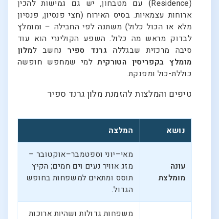
(Residence) עם מטבחון, יש גם גמישות להכין
ארוחות עצמאיות. בסיס האירוח (חצי פנסיון, פנסיון
מלא או הכול כלול) משתנה לפי החבילה – ומומלץ
לבדוק מראש מה כלול. השפע הקולינרי הוא עוד
סיבה מרכזית שבגללה
גרנד ספיר
נחשב ל
מלון
מומלץ בקפריסין הטורקית
למי שמחפש חופשה
כוללת-כול ומפנקת.
טיפים והמלצות להזמנת מלון גרנד ספיר
נושא
המלצה
מאי–יוני וספטמבר–אוקטובר –
עונה
מזג אוויר נעים וים חמים; הקיץ
מומלצת
תוסס ומתאים למשפחות בחופש
הגדול.
משפחות גדולות ושהיות ארוכות