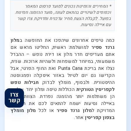
* המחירים והזמינות נכונים למועד פרסום המאמר
וכפופים לשינויים בהתאם לעונה, מועד ההזמנה וזמינות
בפועל. לקבלת הצעת מחיר עדכנית ומדויקת צרו קשר
עם איילה נסיעות.
כמה טיפים אחרונים שיהפכו את החופשה ב
מלון
גרנד ספיר
למושלמת: ראשית, החליטו מראש אם
אתם מעדיפים חדר מלון או דירת נופש – ההבדל
משמעותי, במיוחד למשפחות ולשהיות ארוכות. שנית,
נצלו את בריכת Punta Cana ואת החוף הפרטי, אבל
הקדישו גם יום לטיול באזור איסקלה ופמגוסטה
ההיסטורית. ולבסוף, מומלץ לבדוק
חבילות נופש
לקפריסין הטורקית
הכוללות טיסה ומלון יחד – לרוב
צרו
הן משתלמות יותר מהזמנה נפרדת. הצוות שלנו
קשר
באיילה נסיעות ישמח להתאים לכם את החבילה
המדויקת ל
מלון גרנד ספיר
או לכל
מלון מומלץ
בצפון קפריסין
אחר.