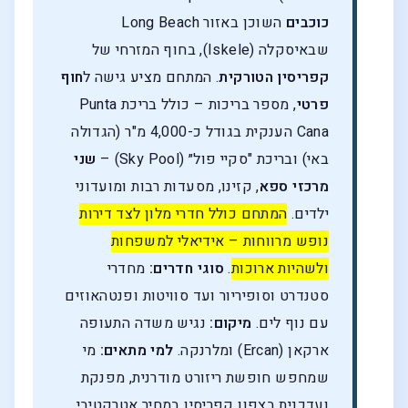
כוכבים
השוכן באזור Long Beach
שבאיסקלה (Iskele), בחוף המזרחי של
קפריסין הטורקית
. המתחם מציע גישה ל
חוף
פרטי
, מספר בריכות – כולל בריכת Punta
Cana הענקית בגודל כ-4,000 מ"ר (הגדולה
באי) ובריכת "סקיי פול״ (Sky Pool) –
שני
מרכזי ספא
, קזינו, מסעדות רבות ומועדוני
ילדים.
המתחם כולל חדרי מלון לצד דירות
נופש מרווחות – אידיאלי למשפחות
ולשהיות ארוכות
.
סוגי חדרים:
מחדרי
סטנדרט וסופיריור ועד סוויטות ופנטהאוזים
עם נוף לים.
מיקום:
נגיש משדה התעופה
ארקאן (Ercan) ומלרנקה.
למי מתאים:
מי
שמחפש חופשת ריזורט מודרנית, מפנקת
ועדכנית בצפון קפריסין במחיר אטרקטיבי.