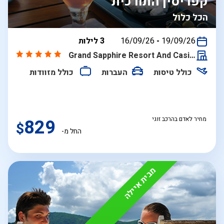
קפריסין התורכית
הכל כלול
בין
19/09/26
-
16/09/26
3 לילות
התאריכים,
Grand Sapphire Resort And Casino
כולל טיסות
העברות
כולל מזוודות
מחיר לאדם בהרכב זוגי
829
$
החל מ-
מבית איילה