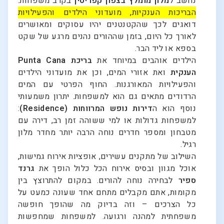
נחשב ל
מלון מומלץ בצפון קפריסין
בקרב משפחות.
הבריכות הענקיות, מועדוני הילדים והפעילויות
דואגים לכך שהקטנטנים יהיו עסוקים ומאושרים
לאורך כל היום, בזמן שההורים נהנים מרגע של שקט
בספא או ליד הבר.
הילדים אוהבים במיוחד את
בריכת Punta Cana
הענקית
ואת אזורי המים, וכן את מועדוני הילדים
והפעילויות המאורגנות. החוף הפרטי עם המים
הרדודים מתאים גם הוא למשפחות. יתרון משמעותי
נוסף הוא ה
דירות נופש המרווחות (Residence)
:
למשפחות גדולות או למי ששוהה זמן רב, דירה עם
מטבחון ומספר חדרים נוחה הרבה יותר מחדר מלון
רגיל.
השילוב של מתקנים עשירים, אופציות אירוח גמישות,
אוכל מגוון ובסיס אירוח הכל כלול הופך את
גרנד
ספיר
לבחירה נוחה להורים. במקום להתרוצץ בין
מקומות, אתם מקבלים מתחם אחד שעונה כמעט על
כל הצרכים – וזה בדיוק מה שהופך חופשה
משפחתית למהנה ורגועה. למשפחות שמחפשות