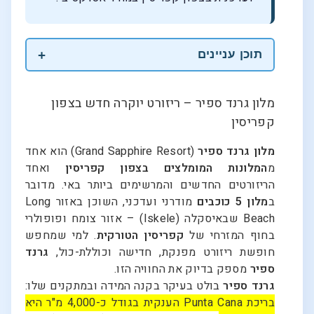
תוכן עניינים
מלון גרנד ספיר – ריזורט יוקרה חדש בצפון
קפריסין
מלון גרנד ספיר
(Grand Sapphire Resort) הוא אחד
מ
המלונות המומלצים בצפון קפריסין
ואחד
הריזורטים החדשים והמרשימים ביותר באי. מדובר
ב
מלון 5 כוכבים
מודרני ועדכני, השוכן באזור Long
Beach שבאיסקלה (Iskele) – אזור צומח ופופולרי
בחוף המזרחי של
קפריסין הטורקית
. למי שמחפש
חופשת ריזורט מפנקת, חדישה וכוללת-כול,
גרנד
ספיר
מספק בדיוק את החוויה הזו.
גרנד ספיר
בולט בעיקר בקנה המידה ובמתקנים שלו:
בריכת Punta Cana הענקית בגודל כ-4,000 מ"ר היא