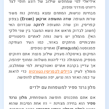
אידיאלי למי שמחפש שילוב של רוגע חופי לצד
ריזורט מודרני ומפנק.
מבחינת נגישות, המתחם נמצא במרחק נוח משני
שדות תעופה:
שדה התעופה ארקאן (Ercan)
בצפון
קפריסין, וכן שדה התעופה
לרנקה
שבדרום האי
(חשוב לבדוק מראש את נושא המעבר בין שני חלקי
האי). מהמלון יש גישה נוחה לאתרים היסטוריים
ותרבותיים מרתקים באזור, כמו העיר העתיקה
פמגוסטה (Famagusta) ואתרים נוספים.
המיקום באיסקלה מעניק שילוב מנצח: אתם רחוקים
מספיק מההמולה כדי ליהנות משלווה ומחוף יפהפה,
אך עדיין בקרבת אתרים ואטרקציות. למי שמתלבט,
מומלץ לעיין ב
דילים לקפריסין הטורקית
כדי לראות
עד כמה האזור הזה נגיש, יפה ומשתלם לחופשה.
מלון גרנד ספיר למשפחות עם ילדים
אם אתם מתכננים חופשה משפחתית,
מלון גרנד
ספיר
הוא בחירה מצוינת – וזו אחת הסיבות שהוא