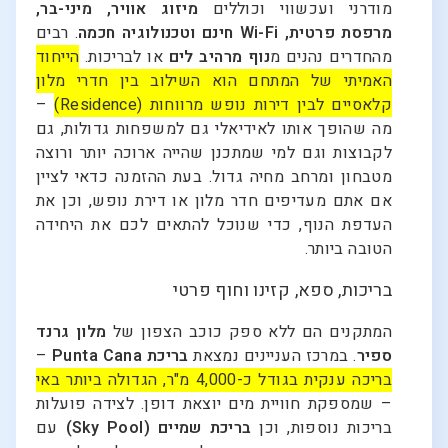
מודרני ועכשווי וכוללים
מיזוג אוויר, מיני-בר,
מרפסת פרטית, Wi-Fi חינם וטכנולוגיה חכמה
. רבים
מהחדרים נהנים מ
נוף מרהיב לים
או לבריכות.
הייחוד
האמיתי של המתחם הוא השילוב בין חדרי מלון
קלאסיים לבין דירות נופש מרווחות (Residence)
–
מה שהופך אותו לאידיאלי גם למשפחות גדולות, גם
לקבוצות וגם למי שמתכנן שהייה ארוכה יותר ורוצה
מטבחון ומרחב מחיה גדול. בעת ההזמנה כדאי לציין
אם אתם מעדיפים חדר מלון או דירת נופש, וכן את
העדפת הנוף, כדי שנוכל להתאים לכם את היחידה
הטובה ביותר.
בריכות, ספא, קזינו וחוף פרטי
המתקנים הם ללא ספק כוכב הצפון של
מלון גרנד
ספיר
. במרכז העניינים נמצאת
בריכת Punta Cana
–
בריכה ענקית בגודל כ-4,000 מ"ר, הגדולה ביותר באי
– שמספקת חוויית מים יוצאת דופן. לצידה פועלות
בריכות נוספות, וכן
בריכת שמיים (Sky Pool)
עם