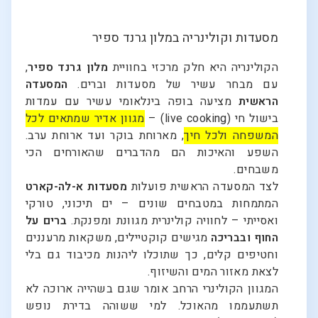
מסעדות וקולינריה במלון גרנד ספיר
הקולינריה היא חלק מרכזי בחוויית
מלון גרנד ספיר
,
עם מבחר עשיר של מסעדות וברים.
המסעדה
הראשית
מציעה בופה בינלאומי עשיר עם עמדות
בישול חי (live cooking) –
מגוון אדיר שמתאים לכל
המשפחה ולכל חיך
, מארוחת בוקר ועד ארוחת ערב.
השפע והאיכות הם מהדברים שהאורחים הכי
משבחים.
לצד המסעדה הראשית פועלות
מסעדות א-לה-קארט
המתמחות במטבחים שונים – ים תיכוני, טורקי
ואסייתי – לחוויה קולינרית מגוונת ומפנקת.
ברים על
החוף ובבריכה
מגישים קוקטיילים, משקאות מרעננים
וחטיפים קלים, כך שתוכלו ליהנות מכיבוד גם בלי
לצאת מאזור המים והשיזוף.
המגוון הקולינרי הרחב אומר שגם בשהייה ארוכה לא
תשתעממו מהאוכל. למי ששוהה בדירת נופש