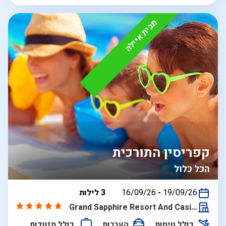
מבית איילה
קפריסין התורכית
הכל כלול
בין
19/09/26
-
16/09/26
3 לילות
התאריכים,
Grand Sapphire Resort And Casino
כולל טיסות
העברות
כולל מזוודות