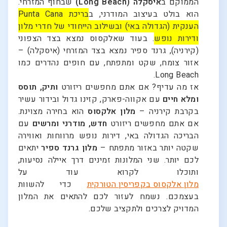
הממוקם ב
איסקלה (Long Beach)
שבחוף המזרחי.
הוא בולט בעיצוב המודרני, ב
בריכת Punta Cana
הענקית (הגדולה באי) ובשילוב הייחודי של חדרי מלון
ודירות נופש
. בעוד שאלקסוס נמצא בצד הצפוני
(קירניה), גרנד ספיר נמצא בצד המזרחי (איסקלה) –
אזור צומח, שקט ומתפתח, עם חופים נהדרים כמו
Long Beach.
אז מה עדיף? אם אתם מחפשים ריזורט
ותיק, תוסס
ומלא חיים
עם אקווה-פארק, קזינו גדול ובידור עשיר
בקרבת קירניה –
מלון אלקסוס
הוא בחירה מצוינת.
אם אתם מחפשים ריזורט
חדש, מודרני ומרשים
עם
הבריכה הגדולה באי, דירות נופש מרווחות ואווירה
שקטה יותר באזור מתפתח –
מלון גרנד ספיר
יתאים
לכם יותר. שני המלונות זמינים דרך איילה נסיעות,
ותוכלו לקרוא עוד על
מלון אלקסוס בקפריסין הטורקית
כדי להשוות
בעצמכם. נשמח לעזור לכם להתאים את המלון
המדויק לצרכים ולתקציב שלכם.