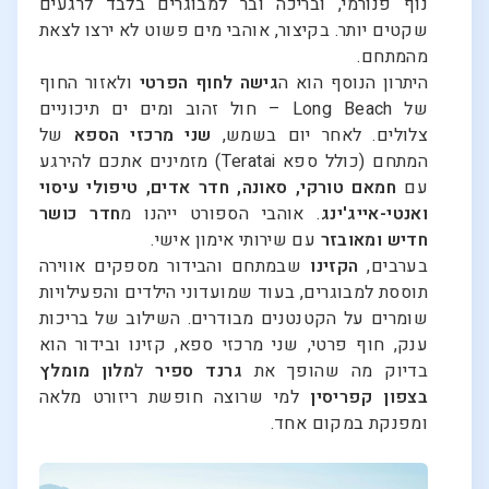
נוף פנורמי, ובריכה ובר למבוגרים בלבד לרגעים
שקטים יותר. בקיצור, אוהבי מים פשוט לא ירצו לצאת
מהמתחם.
היתרון הנוסף הוא ה
גישה לחוף הפרטי
ולאזור החוף
של Long Beach – חול זהוב ומים ים תיכוניים
צלולים. לאחר יום בשמש,
שני מרכזי הספא
של
המתחם (כולל ספא Teratai) מזמינים אתכם להירגע
עם
חמאם טורקי, סאונה, חדר אדים, טיפולי עיסוי
ואנטי-אייג'ינג
. אוהבי הספורט ייהנו מ
חדר כושר
חדיש ומאובזר
עם שירותי אימון אישי.
בערבים,
הקזינו
שבמתחם והבידור מספקים אווירה
תוססת למבוגרים, בעוד שמועדוני הילדים והפעילויות
שומרים על הקטנטנים מבודרים. השילוב של בריכות
ענק, חוף פרטי, שני מרכזי ספא, קזינו ובידור הוא
בדיוק מה שהופך את
גרנד ספיר
ל
מלון מומלץ
בצפון קפריסין
למי שרוצה חופשת ריזורט מלאה
ומפנקת במקום אחד.