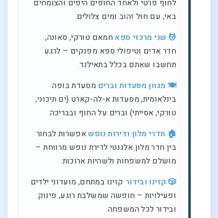
לחוף פרטי ולאחד החופים היפים והצומחים
באי, עם חול זהוב ומים צלולים.
💆 שני מרכזי ספא
חמאם טורקי, סאונה,
חדר אדים וטיפולי ספא מפנקים – לרגע
תחשבו שאתם בכלל בתאילנד.
🍽️ מגוון מסעדות וברים
מסעדת בופה
בינלאומית, מסעדות א-לה-קארט (ים תיכוני,
טורקי, אסייתי) וברים על החוף ובבריכה.
🏠 חדרי מלון ודירות נופש
אפשרות לבחור
בין חדר מלון אלגנטי לדירת נופש מרווחת –
מושלם למשפחות ולשהיות ארוכות.
🎲 קזינו ובידור
קזינו במתחם, מועדוני ילדים
ופעילויות – חופשה שמשלבת רוגע, פינוק
ובידור לכל המשפחה.