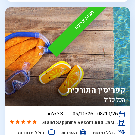
מבית איילה
קפריסין התורכית
הכל כלול
בין
08/10/26
-
05/10/26
3 לילות
התאריכים,
Grand Sapphire Resort And Casino
כולל טיסות
העברות
כולל מזוודות