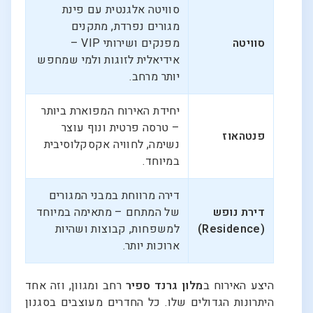
סוויטה אלגנטית עם פינת
מגורים נפרדת, מתקנים
סוויטה
מפנקים ושירותי VIP –
אידיאלית לזוגות ולמי שמחפש
יותר מרחב.
יחידת האירוח המפוארת ביותר
– טרסה פרטית ונוף עוצר
פנטהאוז
נשימה, לחוויה אקסקלוסיבית
במיוחד.
דירה מרווחת במבני המגורים
דירת נופש
של המתחם – מתאימה במיוחד
(Residence)
למשפחות, קבוצות ושהיות
ארוכות יותר.
היצע האירוח ב
מלון גרנד ספיר
רחב ומגוון, וזה אחד
היתרונות הגדולים שלו. כל החדרים מעוצבים בסגנון