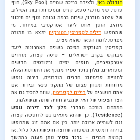
הגדולה באי
, ולצידה בריכת שמיים (Sky Pool), חוף
פרטי, שני מרכזי ספא, קזינו ומסעדות רבות. השילוב
של עיצוב מודרני, שירות ברמה גבוהה ונוף ים תיכוני
מרהיב הופך אותו ליעד אטרקטיבי במיוחד. מי
שמחפש
דילים לקפריסין הטורקית
ימצא בו תמורה
מצוינת לרמת הפאר שהוא מציע.
קפריסין הטורקית הפכה בשנים האחרונות ליעד
מבוקש בקרב ישראלים – טיסה קצרה, מחירים
אטרקטיביים, חופים יפים וריזורטים חדשים
ומפוארים.
מלון גרנד ספיר
ממנף את היתרונות האלה
לחוויית פרימיום: חדרים מודרניים, דירות נופש
מרווחות, ומגוון עצום של מתקני פנאי ובידור. אם
אתם חושבים על
דילים לקפריסין
, שווה להכיר גם את
הצד הצפוני של האי, שמציע חוויה שונה ומשתלמת.
המתחם מורכב מ
חדרי מלון לצד דירות נופש
(Residence)
, כך שהוא מתאים גם לחופשה קצרה
וגם לשהייה ארוכה יותר. בין אם אתם זוג שמחפש
בריחה רומנטית, משפחה שרוצה חופשת הכל כלול, או
קבוצת חברים –
גרנד ספיר
נותן מענה. בהמשך