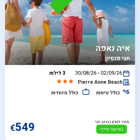
איה נאפה
חצי פנסיון
בין
02/09/26
-
30/08/26
3 לילות
התאריכים,
Pierre Anne Beach
כולל טיסות
כולל מזוודות
מחיר לאדם בהרכב זוגי
549
€
באישור מיידי