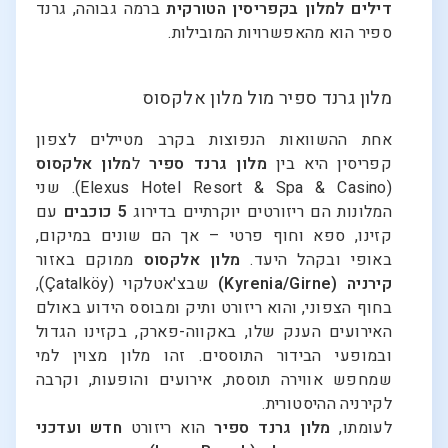
דילים למלון בקפריסין הטורקית
ברמה גבוהה, גרנד
ספיר הוא מהאפשרויות המובילות.
מלון גרנד ספיר מול מלון אלקסוס
אחת ההשוואות הנפוצות בקרב מטיילים לצפון
קפריסין היא בין
מלון גרנד ספיר
ל
מלון אלקסוס
(Elexus Hotel Resort & Spa & Casino). שני
המלונות הם ריזורטים יוקרתיים בדירוג
5 כוכבים
עם
קזינו, ספא וחוף פרטי – אך הם שונים במיקום,
באופי ובקהל היעד.
מלון אלקסוס
ממוקם באזור
קירניה (Kyrenia/Girne)
שבצ'אטלקוי (Çatalköy),
בחוף הצפוני, והוא ריזורט ותיק ומבוסס הידוע באולם
האירועים הענק שלו, באקווה-פארק, בקזינו הגדול
ובמופעי הבידור התוססים. זהו מלון מצוין למי
שמחפש אווירה תוססת, אירועים והופעות, וקרבה
לקירניה ההיסטורית.
לעומתו,
מלון גרנד ספיר
הוא ריזורט
חדש ועדכני