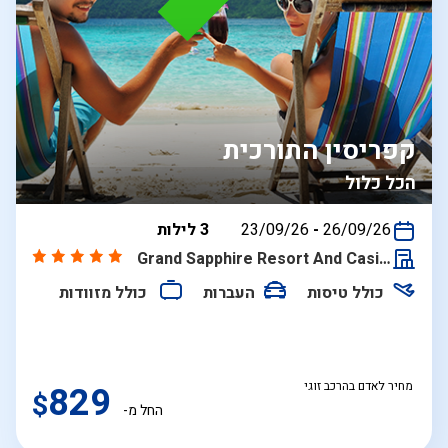
קפריסין התורכית
הכל כלול
בין
26/09/26
-
23/09/26
3 לילות
התאריכים,
Grand Sapphire Resort And Casino
כולל טיסות
העברות
כולל מזוודות
מחיר לאדם בהרכב זוגי
829
$
החל מ-