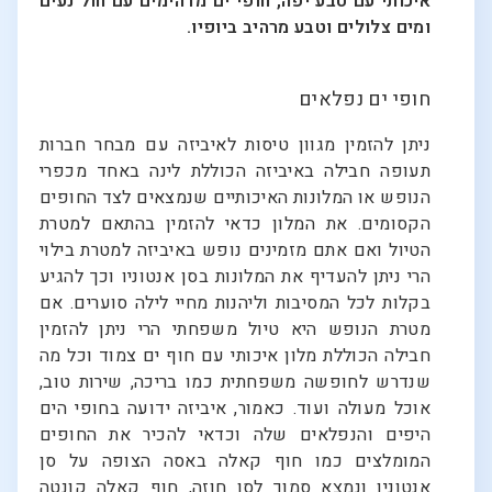
איכותי עם טבע יפה, חופי ים מדהימים עם חול נעים
ומים צלולים וטבע מרהיב ביופיו.
חופי ים נפלאים
ניתן להזמין מגוון טיסות לאיביזה עם מבחר חברות
תעופה חבילה באיביזה הכוללת לינה באחד מכפרי
הנופש או המלונות האיכותיים שנמצאים לצד החופים
הקסומים. את המלון כדאי להזמין בהתאם למטרת
הטיול ואם אתם מזמינים נופש באיביזה למטרת בילוי
הרי ניתן להעדיף את המלונות בסן אנטוניו וכך להגיע
בקלות לכל המסיבות וליהנות מחיי לילה סוערים. אם
מטרת הנופש היא טיול משפחתי הרי ניתן להזמין
חבילה הכוללת מלון איכותי עם חוף ים צמוד וכל מה
שנדרש לחופשה משפחתית כמו בריכה, שירות טוב,
אוכל מעולה ועוד. כאמור, איביזה ידועה בחופי הים
היפים והנפלאים שלה וכדאי להכיר את החופים
המומלצים כמו חוף קאלה באסה הצופה על סן
אנטוניו ונמצא סמוך לסן חוזה, חוף קאלה קונטה