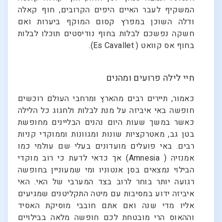
המשקיף לעבר האיים היפים הקרובים, חוף קאלה
ודלה השוכן במפרץ קסום המוקף ביערות ואם
חשקה נפשכם לבלות בחוף נודיסטים תוכלו לבלות
בחוף אס קוואט ( Es Cavallet).
חיי לילה פרועים ומהנים
כאמור, תיירים רבים מהארץ ומרחבי העולם רוכשים
חופשה באי איביזה על מנת לבלות ולחגוג כל הלילה
כאשר במשך שעות היום נהנים הבליינים מחופשת
בטן גב, מאטרקציות שונות ומגוונות וממוקדי קניות
רבים. באי פועלים מועדונים בעלי שם עולמי כמו
אמנזיה ( Amnesia) אך כדאי לדעת כי רוב מוקדי
הבילוי נמצאים בסן אנטוניו ומי שמעוניין בחופשה
רגועה יותר בוחר לרוב בצד המערבי של האי. האי
איביזה ידוע במסיבות עם מיטה התקליטנים שמגיעים
אליו מדי שנה ואם אתם חובבי מוסיקת האסיד
וההאוס הרי מובטחת לכם חופשה מלאה בבילויים