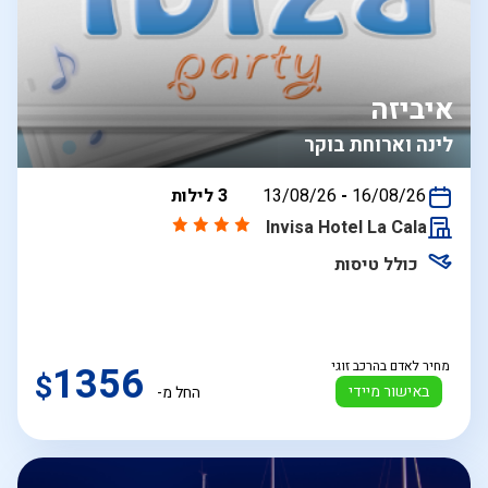
איביזה
לינה וארוחת בוקר
בין
16/08/26
-
13/08/26
3 לילות
התאריכים,
Invisa Hotel La Cala
כולל טיסות
מחיר לאדם בהרכב זוגי
1356
$
באישור מיידי
החל מ-