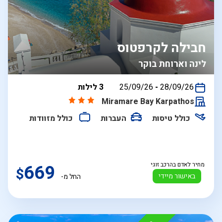
חבילה לקרפטוס
לינה וארוחת בוקר
בין
28/09/26
-
25/09/26
3 לילות
התאריכים,
Miramare Bay Karpathos
כולל טיסות
העברות
כולל מזוודות
מחיר לאדם בהרכב זוגי
669
$
באישור מיידי
החל מ-