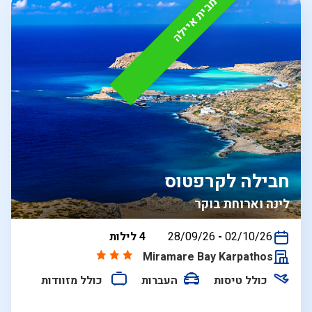
מבית איילה
חבילה לקרפטוס
לינה וארוחת בוקר
בין
02/10/26
-
28/09/26
4 לילות
התאריכים,
Miramare Bay Karpathos
כולל טיסות
העברות
כולל מזוודות