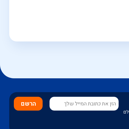
הרשם
לם