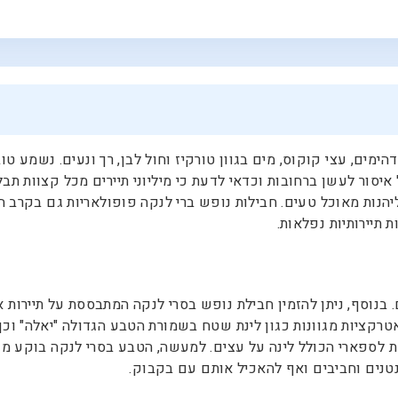
הימים, עצי קוקוס, מים בגוון טורקיז וחול לבן, רך ונעים. נשמע ט
סור לעשן ברחובות וכדאי לדעת כי מיליוני תיירים מכל קצוות תבל 
יהנות מאוכל טעים. חבילות נופש ברי לנקה פופולאריות גם בקרב ה
 תיירותיות נפלאות.
בנוסף, ניתן להזמין חבילת נופש בסרי לנקה המתבססת על תיירות אורג
טרקציות מגוונות כגון לינת שטח בשמורת הטבע הגדולה "יאלה" וכך
את לספארי הכולל לינה על עצים. למעשה, הטבע בסרי לנקה בוקע מ
נטנים וחביבים ואף להאכיל אותם עם בקבוק.