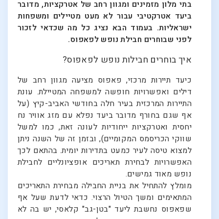
בתי מלון מזמינים ומגוון רחב של אטרקציות, מדובר
ביעד אטרקטיבי עבור לא מעט מטיילים ומשפחות
ישראליות. בעמוד הבא נציג כל מה שכדאי לזכור
לפני שבוחרים חבילת נופש לפאפוס.
איך בוחרים חבילות נופש לפאפוס?
כיעד תיירות מרכזי, פאפוס מציעה מגוון רחב של
דילים ואפשרויות חופשה למשפחה המטיילת. עונת
התיירות המרכזית בעיר חלה בחודשי האביב-קיץ (על
אף שגם בחורף מדובר ביעד נפלא עם מזג אוויר נח
יחסית ואטרקציות ייחודיות לעונה זאת, כמו למשל
שווקי הכריסמס המקומיים), ובזמן זה של השנה ניתן
למצוא טיסה לעיר כמעט בתדירות יומית. בהתאם לכך
האפשרויות לבחירת תאריכים אופציונליים לחבילת
נופש מאוד גמישים.
מומלץ להתחיל את בניית החבילה מבחירת התאריכים
המתאימים ומשך הטיול הרצוי. כדאי לדעת שעל אף
שפאפוס נחשבת ליעד "בטן-גב" קלאסי, יש בה לא