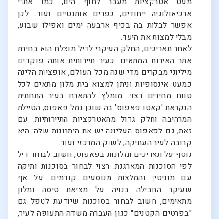
מעט אטרקציות מעבר לחוף הים, כמו אתרי
ארכיאולוגיה ייחודים, כפרים אותנטיים ועוד. לכן
אפשר לבלות בה בכיף ארבעה ימים ואפילו שבוע,
מבלי למצות את היעד.
לאחר תאריכים, החלק העיקרי לדיל מוצלח הוא בחירת
אתר האירוח המתאים. כעיר תיירותית אותה פוקדים
מיליוני מבקרים מדי שנה מכל העולם, אופציות הלינה
כמעט אינסופיות וניתן למצוא בית מלון מתאים לכל
טווח מחירים רצוי. מומלץ להתארח בעיר התחתית
הנקראת 'קאטו פאפוס' בה שוכן נמל פאפוס, הטיילת
המרהיבה וחלק גדול מהאטרקציות התיירותיות. עם
זאת, גם לפאפוס העליונה יש את היתרונות שלה: היא
קרובה לעיר העתיקה, לשוק המרכזי ועוד.
נוסף על תאריכים ומלונות בפאפוס, חשוב לבחור דיל
לפי הסוכנות המארגנת. רצוי לבחור בסוכנות ותיקה
עם מוניטין והמלצות מנוסעים קודמים. על אף
שעיקר החבילה בנויה על מציאת טיסה ומלון
מתאימים, חשוב לבחור בסוכנות שיודעת לטפל גם
"בפרטים הקטנים" כגון העברה משדה התעופה לעיר,