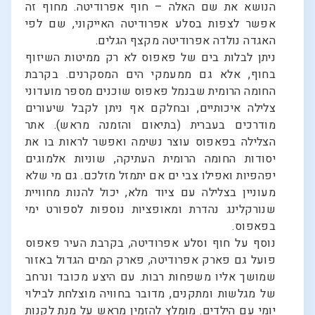
הנושא את שם האלה – חוף אפרודיטה. מחוף זה
אפשר לצפות בסלע אפרודיטה האייקוני, שם לפי
האגדה נולדה אפרודיטה מקצף הגלים.
ניתן לבלות בים של פאפוס לא רק ממיטות השיזוף
בחוף, אלא גם ממעמקי הים המסקרנים. בקרבת
החומה הרומית שבנמל פאפוס שוכנים מספר מועדוני
צלילה איכותיים, ובחלקם אף ניתן לקבל שיעורים
מודרכים בעברית (בתיאום והזמנה מראש). אתר
הצלילה בפאפוס עוצר נשימה ואפשר לראות בו את
יסודות החומה הרומית העתיקה, שוניות אלמוגים
יפהפיות ואפילו צבי ים אם יתמזל מזלכם. גם מי שלא
מעוניין בצלילה עם ציוד מלא, יכול להנות מחוויית
שנורקלינג נהדרת ומאופציות נוספות לספורט ימי
בפאפוס.
נוסף על חוף וסלע אפרודיטה, בקרבת העיר פאפוס
פועל גם פארק אפרודיטה, פארק המים הגדול באזור
שמושך אליו משפחות רבות. עם היצע מכובד ונרחב
של מגלשות ומתקנים, מדובר בחוויה מוצלחת לבילוי
יומי עם הילדים. מומלץ להזמין מראש על מנת לקנות