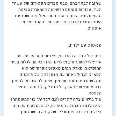
שחובה לבקר בהם. מבני קברים מפוארים של עשירי
העיר, עבודות פסיפס מרשימות המתארות סצינות
מהמיתולוגיה היוונית ואתרים ארכאולוגיים שטופחו
היטב מחכים לכם בסיור תרבותי, יפהפה ומרחיב
אופקים.
פאפוס עם ילדים
נוסף על עושרה התרבותי, פאפוס היא יעד תיירות
אידיאלי למשפחות, ולילדים יש הרבה מה לגלות בעיר
המופלאה. פארק המים פאפוס אפרודיטה הוא
הפארק הגדול באזור עם מגוון רחב של מתקנים
ומגלשות מים מעוררות חיוך. שימו לב שכדאי להזמין
כרטיס מראש לפארק על מנת לקבל הנחה במחיר
הכניסה.
עוד בילוי מוצלח לילדים (וגם לכל יתר בני המשפחה)
הוא הלגונה הכחולה בפאפוס, לגונה טבעית עם מים
צלולים ואווירה פסטורלית שלקוחה היישר מתוך