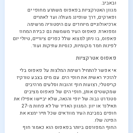
ובאביב.
מגוון האטרקציות בפאפוס משתרע מחופי ים
ופארקים, דרך שופינג מעולה ועד לאתרים
ארכיאולוגיים מיוחדים עם היסטוריה מרשימה
ומפוארת. פאפוס העיר משמשת גם כבירת המחוז
פאפוס, בו ניתן למצוא שלל כפרים ציוריים, טיולי יום
לפינות חמד מקומיות, כנסיות עתיקות ועוד.
פאפוס אטרקציות
אי אפשר להתחיל רשימת המלצות על פאפוס בלי
להזכיר ראשית את חופי הים. עם מים בצבע טורקיז
קריסטלי, רצועות חוף זהובות וסלעים מרהיבים
שמקשטים אותן, חופי הים של פאפוס מציבים
סטנדרט גבוה של יופי והנאה, שלא יביישו אפילו את
תאילנד או יוון. המגוון האדיר של לא פחות מ-27
חופים בסביבת העיר מוודאים שכל תייר ימצא את
הפינה שלו.
החוף המפורסם ביותר בפאפוס הוא כאמור חוף