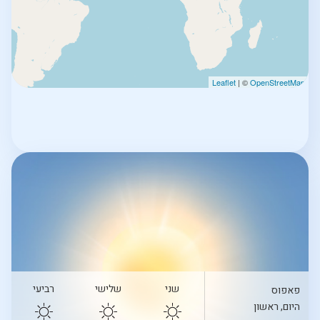
Leaflet
| ©
OpenStreetMap
שני
שלישי
רביעי
פאפוס
היום, ראשון