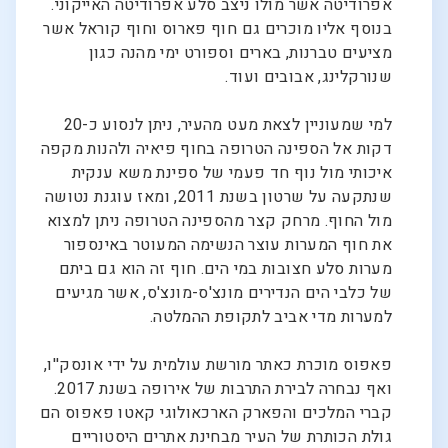
אפרודיטה אשר מולו ניצב סלע אפרודיטה האייקוני.
בנוסף אליו מוכרים גם חוף פארוס וחוף קוראל אשר
מציעים טברנות, בארים וספורט ימי מהנה כגון
שנורקלינג, אבובים ועוד.
למי שמעוניין לצאת מעט מהעיר, ניתן לנסוע כ-20
דקות אל הספינה הטרופה בחוף פיאיה ולהנות מקפה
איכותי מול נוף חד פעמי של ספינת משא ענקית
שנתקעה על שרטון בשנת 2011, ומאז עוגנת נטושה
מול החוף. מרחק קצר מהספינה הטרופה ניתן למצוא
את חוף המערות עוצר הנשימה המעוטר באינספור
מערות סלע חצובות במי הים. חוף זה הוא גם ביתם
של כלבי הים הנדירים מונצ'ס-מונצ'ס, אשר מגיעים
למערות מדי אביב לתקופת ההמלטה.
פאפוס מוכרת כאתר מורשת עולמית על ידי אונסק''ו,
ואף נבחרה לבירת התרבות של אירופה בשנת 2017.
קברי המלכים והפארק הארכאולוגי קאטו פאפוס הם
גולת הכותרת של העיר מבחינת אתרים היסטוריים