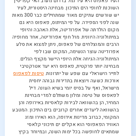
העיר פאפוס היא עיר נמל בדרום מערב האי קפריסין
השוכנת לחופי הים התיכון. מבחינה היסטורית, לעיר
יש שורשים עתיקים מאוד שמתחילים כבר 300 מאות
שנה לפני הספירה. על פי המיתוס, פאפוס היא גם
מקום הולדתה של אפרודיטה, אלת האהבה והיופי
במיתולוגיה היוונית. מול חוף אפרודיטה, אחד מחופיה
הרבים והמוצלחים של פאפוס, ניתן למצוא את סלע
אפרודיטה עוצר הנשימה, המקום שבו לפי
המיתולוגיה הגיחה אלת היופי היישר מקצף הגלים.
מבחינה יותר פרקטית, פאפוס היא יעד אטרקטיבי
לתייר הישראלי עם שפע של יתרונות.
טיסות לפאפוס
אורכות כשעה ויוצאות בתדירות גבוהה יחסית
מישראל, ואף על בסיס יומי בשיא העונה. דיל
לפאפוס של טיסה ומלון משתלם למדי מבחינת
המחיר, הן בהשוואה לבירות קלאסיות באירופה והן
בהשוואה ליעדים אחרים קרובים בים התיכון. המטבע
המקומי, כברוב מדינות אירופה, הוא האירו ומזג
האוויר הפאפוסי הוא אקלים ים תיכוני קלאסי
שמתאים לחופשה בכל ימות השנה, ובמיוחד בקיץ