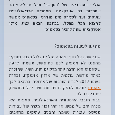
אולי ידועה כיעד של "בטן-גב" אבל זה לא אומר
שחסרות בה אטרקציות. מאתרים ארכיאולוגיים
עתיקים ועד לפארק מים מודרני, בפאפוס אפשר
למצוא הכל מהכל. בכתבה הבאה נציג אילו
אטרקציות שווה להכיר בפאפוס.
מה יש לעשות בפאפוס?
אם לשבת על חוף יפהפה מול ים צלול בצבע טורקיז
מהפנט לא מספיק לכם כחופשה, תשמחו לדעת
שפאפוס היא הרבה יותר מרק ים יפה. העיר, שמוכרת
כאתר מורשת עולמית של ארגון אונסק"ו, נבחרה
בשנת 2017 לבירת התרבות של אירופה. בהתאם לכך
פאפוס
יודעת לספק חוויה תרבותית לכל החושים,
ייחודית רק לה.
עבור חובבי ההיסטוריה והארכאולוגיה, פאפוס היא
מכרה זהב של ממש. או יותר נכון, מכרה של עבודות
פסיפס עוצרות נשימה ומבנים עתיקים מרהיבים