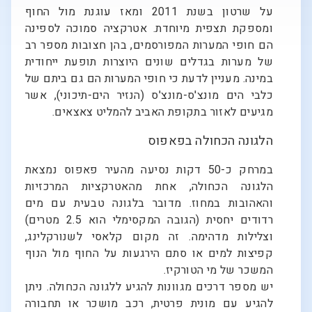
על שרטון בשנת 2011 ומאז עוגנת מול החוף
ומספקת תצפית מיוחדת. אטרקציה סמוכה לספינה
הם חופי המערות המפורסמים, בהן חצובות מספר רב
של מערות בגדלים שונים היוצרות תופעת ייחודית
במינה. מעניין לדעת כי חופי המערות הם גם ביתם של
כלבי הים מונצ'ס-מונצ'ס (הנזיר הים-תיכוני), אשר
מגיעים לאזור בתקופת האביב להמליט צאצאים.
הלגונה הכחולה בפאפוס
במרחק כ-50 דקות נסיעה מהעיר פאפוס נמצאת
הלגונה הכחולה, אחת מהאטרקציות המרכזיות
והאהובות במחוז. מדובר בלגונה טבעית עם מים
רדודים יחסית (הגובה המקסימלי הוא 2.5 מטרים)
וצלילות מדהימה. זה מקום קלאסי לשנורקלינג,
קפיצות למים או סתם הירגעות על החוף מול הנוף
המשכר של מי הטורקיז.
יש מספר דרכים מגוונות להגיע ללגונה הכחולה. ניתן
להגיע עם מונית פרטית, רכב מושכר או תחבורה