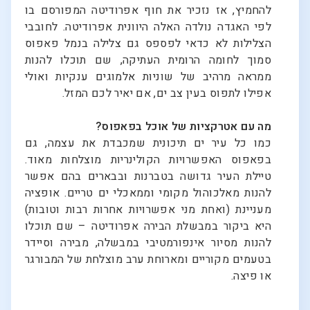
להחמיץ, אז נזכיר את חוף אפרודיטה המפורסם בו
לפי האגדה נולדה האלה היוונית אפרודיטה. לחובבי
הצלילות לא כדאי לפספס גם צלילה בנמל פאפוס
סמוך לחומה הרומית העתיקה, שם תוכלו להנות
ממראה מרהיב של שוניות אלמוגים ענקיות ואולי
אפילו לתפוס בעין צב ים, אם יאיר לכם המזל.
מה עם אטרקציות של אוכל בפאפוס?
כמו כל עיר ים תיכונית שמכבדת את עצמה, גם
בפאפוס האפשרויות הקולינריות מוצלחות מאוד.
טיילת העיר גדושה בטברנות ובבארים בהם אפשר
להנות מאלכוהול מקומי וממאכלי ים טריים. אופציה
מעניינת (ואחת מני אפשרויות אחרות רבות וטובות)
היא ביקור במבשלת הבירה אפרודיטה – שם תוכלו
להנות מסיור אינפורמטיבי במבשלה, מבירה וסיידר
בטעמים מקוריים ומארוחת ערב מוצלחת של המבורגר
או פיצה.