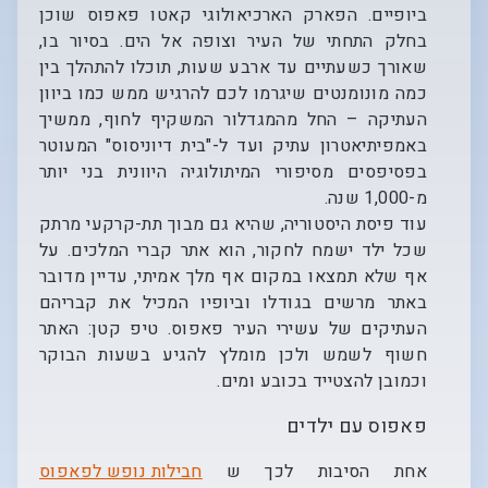
ביופיים. הפארק הארכיאולוגי קאטו פאפוס שוכן
בחלק התחתי של העיר וצופה אל הים. בסיור בו,
שאורך כשעתיים עד ארבע שעות, תוכלו להתהלך בין
כמה מונומנטים שיגרמו לכם להרגיש ממש כמו ביוון
העתיקה – החל מהמגדלור המשקיף לחוף, ממשיך
באמפיתיאטרון עתיק ועד ל-"בית דיוניסוס" המעוטר
בפסיפסים מסיפורי המיתולוגיה היוונית בני יותר
מ-1,000 שנה.
עוד פיסת היסטוריה, שהיא גם מבוך תת-קרקעי מרתק
שכל ילד ישמח לחקור, הוא אתר קברי המלכים. על
אף שלא תמצאו במקום אף מלך אמיתי, עדיין מדובר
באתר מרשים בגודלו וביופיו המכיל את קבריהם
העתיקים של עשירי העיר פאפוס. טיפ קטן: האתר
חשוף לשמש ולכן מומלץ להגיע בשעות הבוקר
וכמובן להצטייד בכובע ומים.
פאפוס עם ילדים
אחת הסיבות לכך ש
חבילות נופש לפאפוס