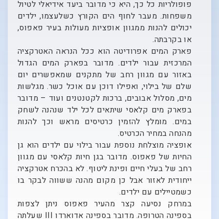
פופולריות כל כך, היא כי מדובר ביעד אידיאלי לטיול
משפחות. מעבר לחוף הים הקורץ כשלעצמו, ילדים
יכולים להנות ממגוון אופציות מעולות בעיר פאפוס,
או בקרבתה.
פארק המים אפרודיטה הוא ככל הנראה האטרקציה
המרכזית עבור ילדים. מדובר בפארק המים הגדול
באזור עם מגוון רחב של מתקנים שמאפשרים יום
שלם של בילוי, ואפילו דוכן עם אוכל כשר. מגלשות
מים, מסלול אבובים, ברכות לקטנטנים ועוד – מדובר
בפארק מים קלאסי שיתאים לכל ילד שנהנה לשחק
במים. מומלץ להזמין כרטיסים מראש וכך להנות
מהנחה במחיר הכרטיס.
אופציה מוצלחת נוספת עבור בילוי עם ילדים הוא גן
החיות של פאפוס. מדובר בגן חיות קלאסי עם מגוון
רחב של בעלי חיים ופינת ליטוף. לא בהכרח אטרקציה
ייחודית לאזור אבל כן מקום מהנה ששווה לבקר בו
כשמטיילים עם ילדים.
במרחק נסיעה קצר מהעיר פאפוס ניתן לצפות
בספינה הטרופה. מדובר בספינה אדוארדו III שעלתה