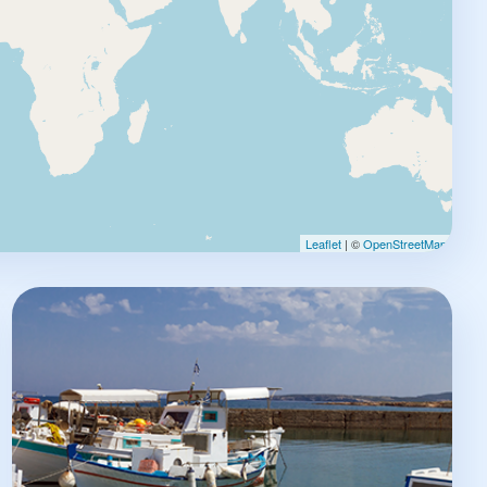
Leaflet
| ©
OpenStreetMap