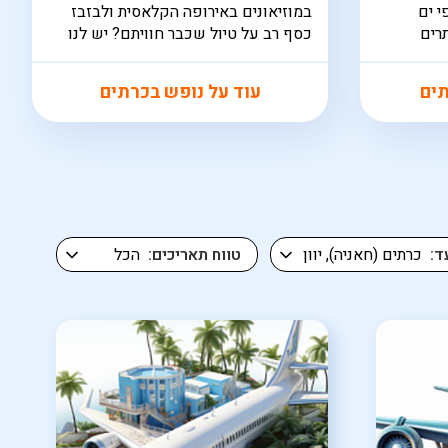
י ים
במוזיאונים באירופה הקלאסית ולבזבז
רים
כסף רב על טיול שכבר חוויתם? יש לנו
יים שנה.
תשובה בשבילכם: חופשה לכרתים.
תים
עוד על נופש בכרתים
ד
טווח תאריכים