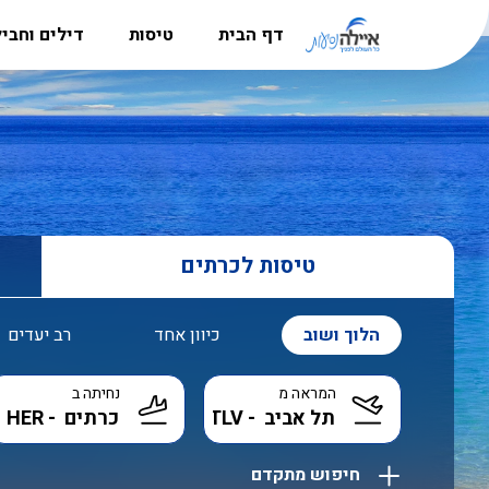
דף הבית
טיסות
דילים וחבי
מדריך היעדים
טיסות לאירופה
חבילות נ
הרשמה למשלחות לפולין
טיסות לקרפטוס
דילים לקר
סניפים
טיסות לבוקרשט
חבילות לל
אודות
טיסות לאתונה
דילים לבו
דרושים
טיסות לכרתים
טיסות לבודפשט
דילים לקפר
טיסות ללרנקה
דילים לבא
הלוך ושוב
כיוון אחד
רב יעדים
טיסות לבאטומי
דילים לאתו
המראה מ
נחיתה ב
טיסות לבאקו
דילים לקפר
טיסות אל על
דילים לבו
חיפוש מתקדם