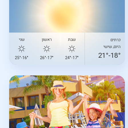
שבת
ראשון
שני
כרתים
היום, שישי
18°-21°
16°-25°
17°-26°
17°-24°