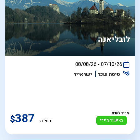
לובליאנה
בין
08/08/26
-
07/10/26
התאריכים,
טיסת שכר
ישראייר
מחיר לאדם
387
$
באישור מיידי
החל מ-