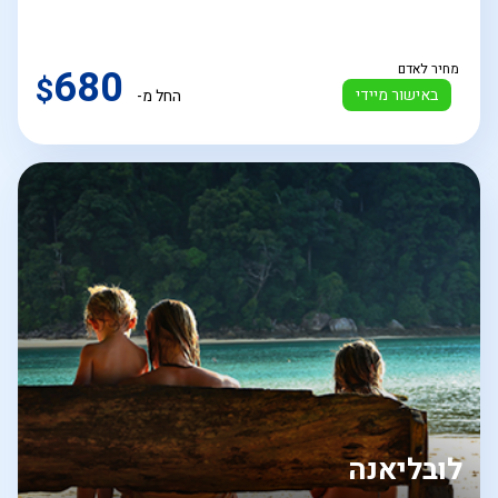
מחיר לאדם
680
$
באישור מיידי
החל מ-
לובליאנה