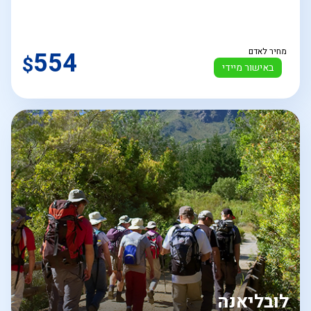
מחיר לאדם
554
$
באישור מיידי
לובליאנה