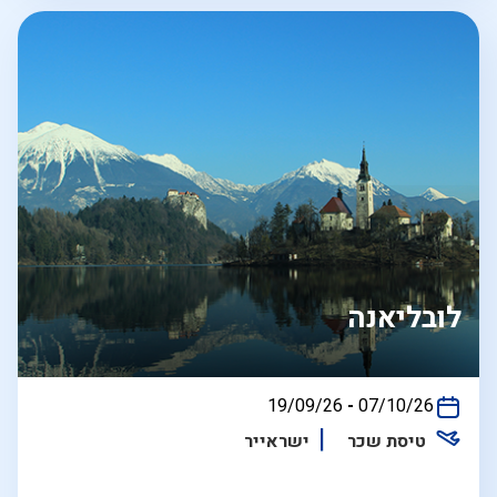
לובליאנה
בין
19/09/26
-
07/10/26
התאריכים,
טיסת שכר
ישראייר