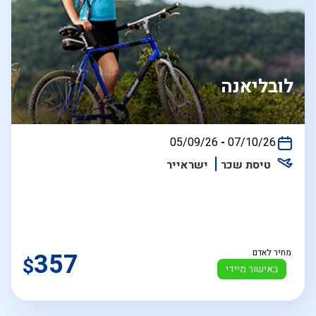
לובליאנה
בין
05/09/26
-
07/10/26
התאריכים,
טיסת שכר
ישראייר
מחיר לאדם
357
$
באישור מיידי