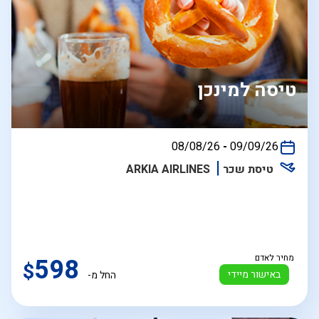
טיסה למינכן
בין
08/08/26
-
09/09/26
התאריכים,
טיסת שכר
ARKIA AIRLINES
מחיר לאדם
598
$
באישור מיידי
החל מ-