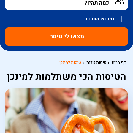
חיפוש מתקדם
אפשרויות
החיפוש
מצאו לי טיסה
הנוספות
מוצגות
לפני
הכפתור
דף הבית
טיסות זולות
טיסות למינכן
הטיסות הכי משתלמות למינכן