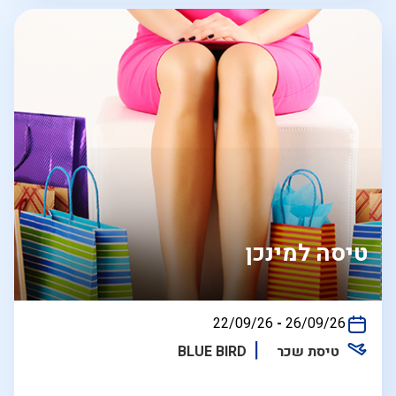
טיסה למינכן
בין
22/09/26
-
26/09/26
התאריכים,
טיסת שכר
BLUE BIRD