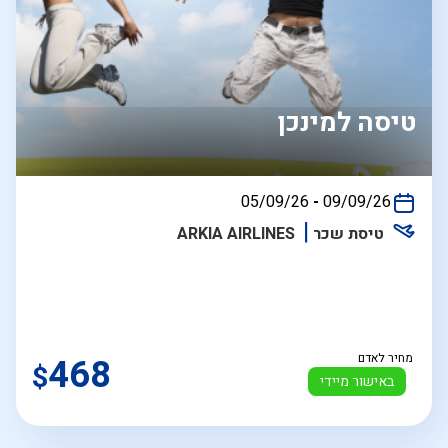
טיסה למינכן
בין
05/09/26
-
09/09/26
התאריכים,
טיסת שכר
ARKIA AIRLINES
מחיר לאדם
468
$
באישור מיידי