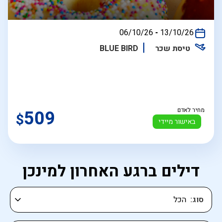
בין
06/10/26
-
13/10/26
התאריכים,
טיסת שכר
BLUE BIRD
מחיר לאדם
509
$
באישור מיידי
דילים ברגע האחרון למינכן
סוג