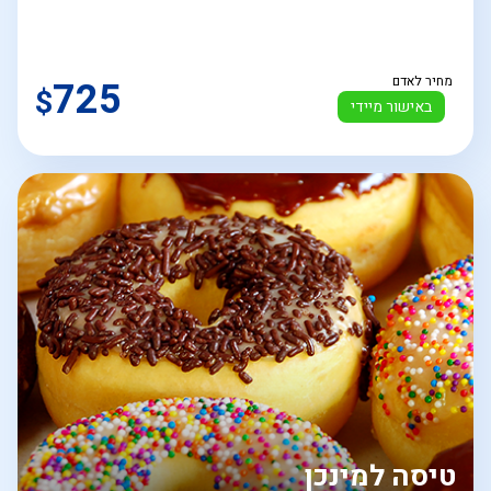
מחיר לאדם
725
$
באישור מיידי
טיסה למינכן