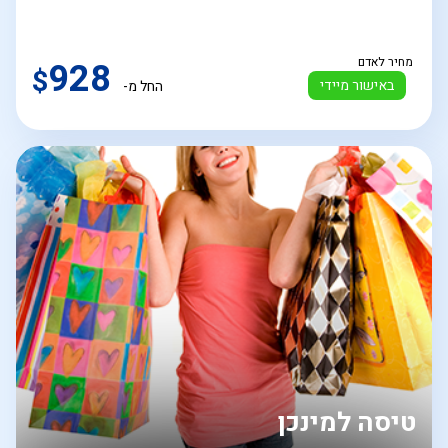
מחיר לאדם
928
$
באישור מיידי
החל מ-
טיסה למינכן