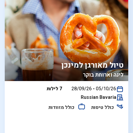
טיול מאורגן למינכן
לינה וארוחת בוקר
בין
05/10/26
-
28/09/26
7 לילות
התאריכים,
Russian Bavaria
כולל טיסות
כולל מזוודות