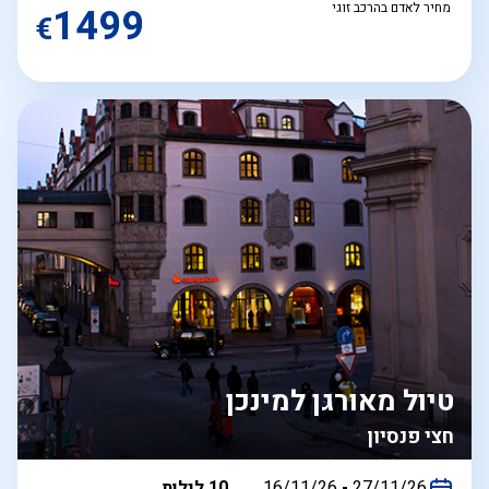
מחיר לאדם בהרכב זוגי
1499
€
טיול מאורגן למינכן
חצי פנסיון
בין
27/11/26
-
16/11/26
10 לילות