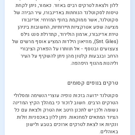
ללון ולצאת לטרקים רבים באזור. כאמור, ניתן לקחת
טיסות לסקוטלנד הנוחתות באדינבורו, עיר הבירה של
סקוטלנד, אשר ממוקמת בחוף המזרחי. אדינבורו
מציעה שפע אטרקציות תיירותיות, החשובות ביניהן
טירת אדינבורו, ארמון הולירוד, קתדרלת סנט גילס
(Snt. Giles), מוזיאון הילדות המציע אוסף מרשים של
צעצועים ובנוסף - אל תוותרו על הפארק הציבורי
הרחב ובגבעות קלטון מהן ניתן להשקיף על העיר
וליהנות מהנוף היפהפה.
טרקים בנופים קסומים
סקוטלנד ידועה בזכות נופיה עוצרי הנשימה ומסלולי
הטרקים הרבים. חשוב לזכור כי במהלך הקיץ המדינה
גשומה ולכן יש לתכנן היטב את הטרק ולצאת עם כל
הציוד המתאים למחנאות. ניתן ללון באכסניות זולות
ונקיות או לצאת לטרקים ארוכים בטבע ולישון
באוהלים.