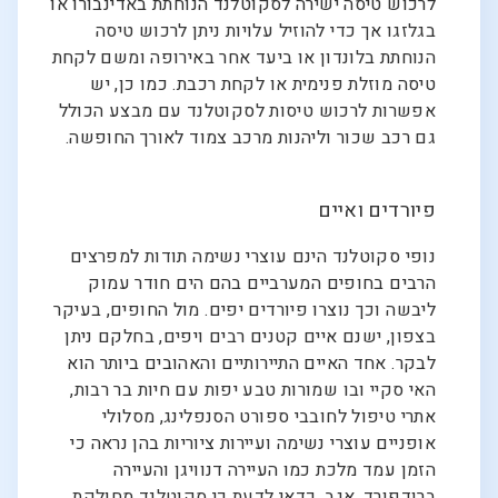
לרכוש טיסה ישירה לסקוטלנד הנוחתת באדינבורו או
בגלזגו אך כדי להוזיל עלויות ניתן לרכוש טיסה
הנוחתת בלונדון או ביעד אחר באירופה ומשם לקחת
טיסה מוזלת פנימית או לקחת רכבת. כמו כן, יש
אפשרות לרכוש טיסות לסקוטלנד עם מבצע הכולל
גם רכב שכור וליהנות מרכב צמוד לאורך החופשה.
פיורדים ואיים
נופי סקוטלנד הינם עוצרי נשימה תודות למפרצים
הרבים בחופים המערביים בהם הים חודר עמוק
ליבשה וכך נוצרו פיורדים יפים. מול החופים, בעיקר
בצפון, ישנם איים קטנים רבים ויפים, בחלקם ניתן
לבקר. אחד האיים התיירותיים והאהובים ביותר הוא
האי סקיי ובו שמורות טבע יפות עם חיות בר רבות,
אתרי טיפול לחובבי ספורט הסנפלינג, מסלולי
אופניים עוצרי נשימה ועיירות ציוריות בהן נראה כי
הזמן עמד מלכת כמו העיירה דנוויגן והעיירה
ברודפורד. אגב, כדאי לדעת כי סקוטלנד מחולקת