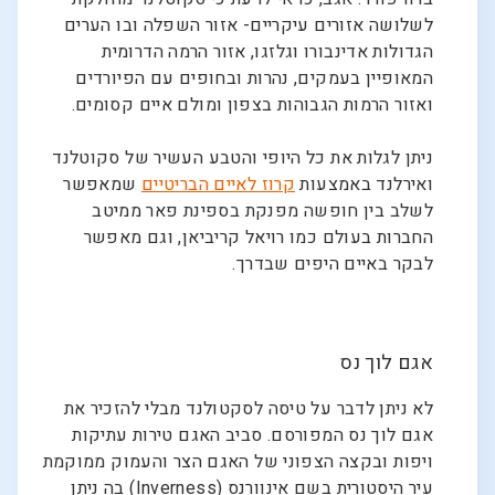
לשלושה אזורים עיקריים- אזור השפלה ובו הערים
הגדולות אדינבורו וגלזגו, אזור הרמה הדרומית
המאופיין בעמקים, נהרות ובחופים עם הפיורדים
ואזור הרמות הגבוהות בצפון ומולם איים קסומים.
ניתן לגלות את כל היופי והטבע העשיר של סקוטלנד
ואירלנד באמצעות
קרוז לאיים הבריטיים
שמאפשר
לשלב בין חופשה מפנקת בספינת פאר ממיטב
החברות בעולם כמו רויאל קריביאן, וגם מאפשר
לבקר באיים היפים שבדרך.
אגם לוך נס
לא ניתן לדבר על טיסה לסקטולנד מבלי להזכיר את
אגם לוך נס המפורסם. סביב האגם טירות עתיקות
ויפות ובקצה הצפוני של האגם הצר והעמוק ממוקמת
עיר היסטורית בשם אינוורנס (Inverness) בה ניתן