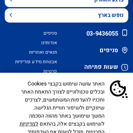
נופש בארץ
03-9436055
סניפים
אודותינו
סניפים
תנאים ואחריות
אבטחת מידע ומדיניות
שעות פתיחה
פרטיות
הסדרי נגישות
האתר עושה שימוש בקבצי Cookies
ובכלים טכנולוגיים לצורך התאמת האתר
לקוחות יקרים, בימים אלו אנו נערכים ליישם את
ותכניו להעדפות המשתמשים, לצרכים
הנחיית הממונה בדבר פרסום אישור טיסות שכר ע"י
שיווקיים ולשיפור חוויית הגלישה.
רשות התעופה. עד להטמעה מלאה של היישום ניתן
המשך שימושך באתר מהווה הסכמה
לפנות לבירורים לכתובת המייל
לשימוש בקבצים אלה, בהתאם
למדיניות
infocc@ayalagroup.co.il
. לצפייה בזכויות הנוסע
הפרטיות
. תוכל לשנות את העדפותיך