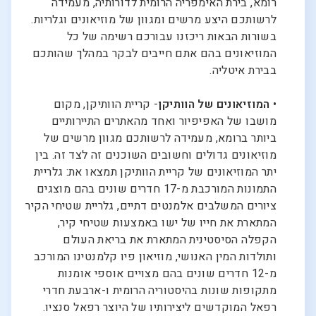
רומא, בירת האימפריה הרומית לדורותיה, מעמידה
לרשותכם היצע מרשים ומגוון של מוזיאונים וגלריות.
בשורות הבאות ריכזנו עבורכם רשימה של כל
המוזיאונים בהם אתם חייבים לבקר במהלך שהותכם
בבירת איטליה.
•
המוזיאונים של הוותיקן
- קריית הוותיקן, מקום
מושבו של האפיפיור ואחד מהאתרים התיירותיים
ביותר ברומא, מעמידה לרשותכם מגוון מרשים של
מוזיאונים גדולים וחשובים השוכנים זה לצד זה. בין
יתר המוזיאונים של קריית הוותיקן תמצאו את: גלריית
התמונות המורכבת מ-17 חדרים שונים בהם מוצגים
ציורים המשלבים אלמנטים דתיים, גלריית שטיחי הקיר
המתארת את חייו של ישו באמצעות שטיחי קיר,
הקפלה הסיסטינית המתארת את בריאת העולם
ותולדות המין האנושי, מוזיאון פיו קלמנטינו המורכב
מ-12 חדרים שונים בהם מצויים אוספי אומנות
מתקופות שונות בהיסטוריה הרומית ו-ארבעת חדרי
רפאל המוקדשים ליצירותיו של היוצר רפאל סנציו.