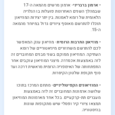
•
ארמון ברבריני
- ארמון מרשים מהמאה ה-17
שבמהלך השנים האחרונות פועלות בו הגלריה
הלאומית של רומא לאמנות. בין יתר יצירות המוזיאון
תוכלו להתרשם מאוסף ציורים גדול במיוחד מהמאה
ה-15.
•
מוזיאון התרבות הרומית
- מוזיאון ענק המאפשר
לכם להתרשם משחזורים מיניאטוריים של רומא
העתיקה. המוזיאון ממוקם בשני מבנים המחוברים זה
לזה באמצעות אכסדרה. מיצגי המוזיאון עוקבים אחר
התפתחותה של האימפריה הרומית מראשית דרכה ועד
סוף תקופת שלטון הקיסרות.
•
המוזיאונים הקפיטוליניים
- מתחם המרכז בתוכו
שלושה ארמונות המחוברים זה לזה באמצעות
מעברים תת-קרקעיים. בכל אחד מארמונות המוזיאון
תמצאו ציורי קיר ופסלי שיש מתקופות שונות
בהיסטוריה.