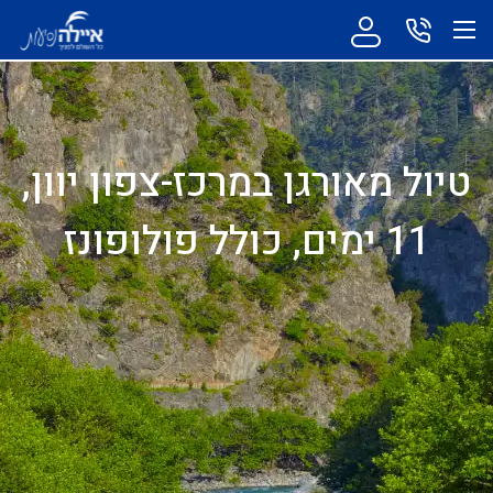
טיול מאורגן במרכז-צפון יוון,
11 ימים, כולל פולופונז