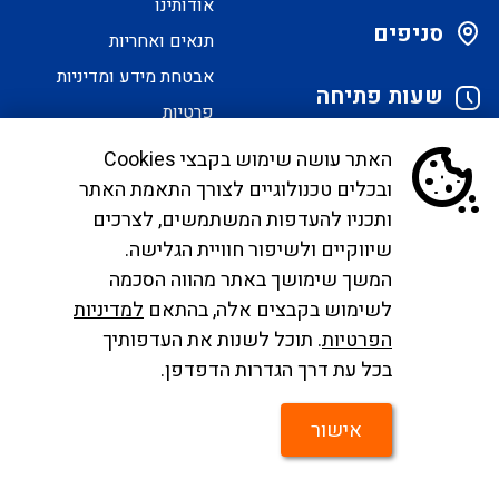
אודותינו
סניפים
תנאים ואחריות
אבטחת מידע ומדיניות
שעות פתיחה
פרטיות
הסדרי נגישות
האתר עושה שימוש בקבצי Cookies
ובכלים טכנולוגיים לצורך התאמת האתר
לקוחות יקרים, בימים אלו אנו נערכים ליישם את
ותכניו להעדפות המשתמשים, לצרכים
הנחיית הממונה בדבר פרסום אישור טיסות שכר ע"י
שיווקיים ולשיפור חוויית הגלישה.
רשות התעופה. עד להטמעה מלאה של היישום ניתן
המשך שימושך באתר מהווה הסכמה
לפנות לבירורים לכתובת המייל
לשימוש בקבצים אלה, בהתאם
למדיניות
infocc@ayalagroup.co.il
. לצפייה בזכויות הנוסע
הפרטיות
. תוכל לשנות את העדפותיך
צרו
לפי חוק שרותי תעופה
לחצו כאן
, למידע לנוסע
לחצו
בכל עת דרך הגדרות הדפדפן.
קשר
כאן
.
אישור