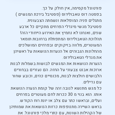
פורטוגל מקסימה, אין חולק על כך.
בפסטה דוס טאבולירוס (פסטיבל בירכת המגשים )
מתגלים פניה המופלאות ונשמתה הצבעונית.
פסטיבל מגשי מיגדלי הפרחים מתקיים כל ארבע
שנים, ואנחנו לא נחמיץ את האירוע הייחודי הזה!
תהלוכת הטאבולירוס המתפתלת ברחובות תומאר
המעוטרים, מלווה בזיקוקים ובפרחים המושלכים
מהחלונות הגבוהים אל הנערות הנושאות על ראשיהן
את מגדלי הטאבולירוס.
הנערות הנושאות את המגשים לבושות בשמלות לבנות
ארוכות אבנט צבעוני על החזה. הם נעזרים בבחורים
הלבושים חולצות לבנות, מכנסיים כהים, וכובע שחור
עם גדילים.
כל מגש מתנשא לגובה זהה של קומת הנערה הנושאת
אותו. הוא בנוי מ 30 ככרות לחם מעוטרים בפרחים
ועלים, ובראשו כתר עם צלב או יונת רוח הקודש.
בראש השיירה מתנופפות כרזות הנושאות את שמותיהן
של הקהילות השונות, עם כתרי מלכי פורטוגל. את