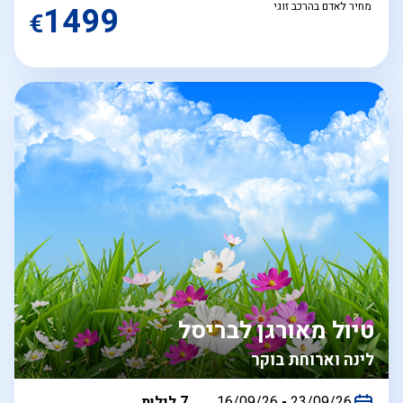
מחיר לאדם בהרכב זוגי
1499
€
טיול מאורגן לבריסל
לינה וארוחת בוקר
בין
23/09/26
-
16/09/26
7 לילות