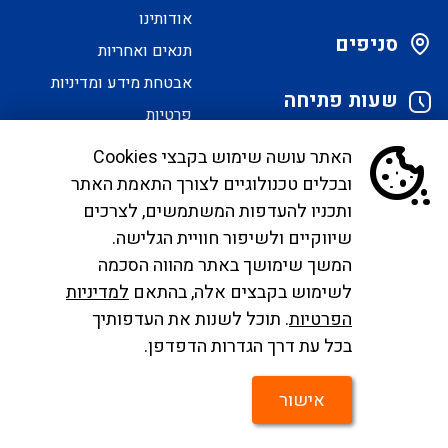
אודותינו
סניפים
תנאים ואחריות
אבטחת מידע ומדיניות
שעות פתיחה
פרטיות
הסדרי נגישות
האתר עושה שימוש בקבצי Cookies
ובכלים טכנולוגיים לצורך התאמת האתר
לקוחות יקרים, בימים אלו אנו נערכים ליישם את
ותכניו להעדפות המשתמשים, לצרכים
הנחיית הממונה בדבר פרסום אישור טיסות שכר ע"י
שיווקיים ולשיפור חוויית הגלישה.
רשות התעופה. עד להטמעה מלאה של היישום ניתן
המשך שימושך באתר מהווה הסכמה
לפנות לבירורים לכתובת המייל
לשימוש בקבצים אלה, בהתאם
למדיניות
infocc@ayalagroup.co.il
. לצפייה בזכויות הנוסע
הפרטיות
. תוכל לשנות את העדפותיך
צרו
לפי חוק שרותי תעופה
לחצו כאן
, למידע לנוסע
לחצו
בכל עת דרך הגדרות הדפדפן.
קשר
כאן
.
אישור