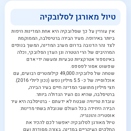
טיול מאורגן לסלובקיה
אין עוררין על כך שסלובקיה היא אחת המדינות היפות
ביותר באירופה. מעיר הבירה ברטיסלבה, הממוקמת
לצד נהר הדנובה בדרום מערב המדינה, המשך בנופים
המרהיבים של הרי הטטרה וגן העדן הסלובקי, וכלה
באינספור אטרקציות טבעיות ומעשה ידי אדם
שפשוט אסור לפספס.
שטחה של סלובקיה 49,000 קילומטרים רבועים, עם
אוכלוסייה של כ- 5.5 מיליון נפש (נכון ליולי 2016).
חצי מיליון מתושבי המדינה חיים בעיר הבירה,
ברטיסלבה, שהיא גם העיר הגדולה ביותר.
עובדת טריוויה שבטח לא ידעתם - ברטיסלבה היא עיר
הבירה היחידה בכל העולם שגובלת בשתי מדינות:
אוסטריה והונגריה.
טיול מאורגן לסלובקיה יאפשר לכם להכיר את
החלקים העיקריים במדינה, בצורה מסודרת ועם