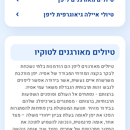
טיולי איילה גיאוגרפית ליפן
טיולים מאורגנים לטוקיו
טיולים מאורגנים ליפן הם הזדמנות בלתי נשכחת
לבקר בקצה המזרחי המבודד של אסיה. יפן מורכבת
משרשרת איים געשית, אשר בידודה אִפשר ליפנים
לגבש זהות תרבותית הנבדלת משאר עמי אסיה.
ברצותם - נפתחים אל העולם וסופגים השפעות
תרבותיות, ברצותם - מסתגרים בארכיפלג שלהם
בבידוד מזהיר. תנועת המטוטלת בין פתיחות להסתגרות
הפכו את יפן לאומה בעלת צביון ייחודי משלה – מצד
אחד, אומה פרגמטית, הנכונה להטמיע לתוכה את
המיטב מתרבותם של אחרים, ומצד שני, אומה נוקשה