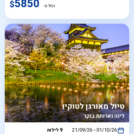
5850
$
החל מ-
טיול מאורגן לטוקיו
לינה וארוחת בוקר
בין
01/10/26
-
21/09/26
9 לילות