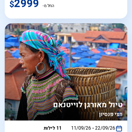
2999
$
החל מ-
טיול מאורגן לוייטנאם
חצי פנסיון
בין
22/09/26
-
11/09/26
11 לילות