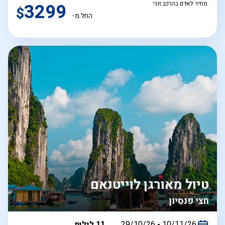
מחיר לאדם בהרכב זוגי
3299
$
החל מ-
טיול מאורגן לוייטנאם
חצי פנסיון
בין
10/11/26
-
29/10/26
11 לילות