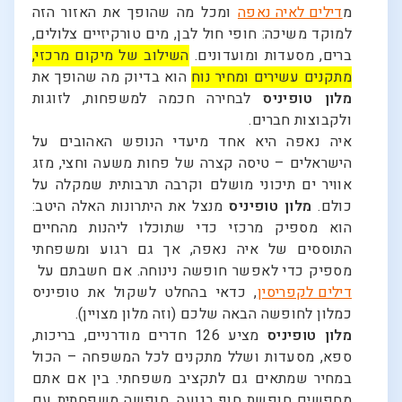
מ
דילים לאיה נאפה
ומכל מה שהופך את האזור הזה
למוקד משיכה: חופי חול לבן, מים טורקיזיים צלולים,
ברים, מסעדות ומועדונים.
השילוב של מיקום מרכזי,
מתקנים עשירים ומחיר נוח
הוא בדיוק מה שהופך את
מלון טופיניס
לבחירה חכמה למשפחות, לזוגות
ולקבוצות חברים.
איה נאפה היא אחד מיעדי הנופש האהובים על
הישראלים – טיסה קצרה של פחות משעה וחצי, מזג
אוויר ים תיכוני מושלם וקרבה תרבותית שמקלה על
כולם.
מלון טופיניס
מנצל את היתרונות האלה היטב:
הוא מספיק מרכזי כדי שתוכלו ליהנות מהחיים
התוססים של איה נאפה, אך גם רגוע ומשפחתי
מספיק כדי לאפשר חופשה נינוחה. אם חשבתם על
דילים לקפריסין
, כדאי בהחלט לשקול את טופיניס
כמלון לחופשה הבאה שלכם (וזה מלון מצויין).
מלון טופיניס
מציע 126 חדרים מודרניים, בריכות,
ספא, מסעדות ושלל מתקנים לכל המשפחה – הכול
במחיר שמתאים גם לתקציב משפחתי. בין אם אתם
מחפשים חופשת חוף רגועה, חופשה משפחתית עם