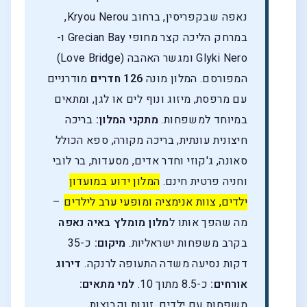
נאפה שבקפריסין, ברחוב Kryou Nerou,
במרחק הליכה קצר מחופי Grecian Bay ו-
Glyki Nero ומגשר האהבה (Love Bridge)
המפורסם. המלון מונה
126 חדרים
מודרניים
עם מרפסת, מיזוג ונוף לים או לגן, ומתאים
במיוחד למשפחות.
מתקני המלון:
בריכה
חיצונית עונתית, בריכה מקורה, ספא הכולל
סאונה, ג'קוזי וחדר אדים, מסעדות, בר לובי
וחניה פרטית חינם.
המלון ידוע במועדון
ילדים, צוות אנימציה ומופעי ערב לילדים
–
מה שהפך אותו ל
מלון מומלץ באיה נאפה
בקרב משפחות ישראליות.
מיקום:
כ-35
דקות נסיעה משדה התעופה לרנקה.
דירוג
אורחים:
כ-8.5 מתוך 10.
למי מתאים:
משפחות עם ילדים, זוגות וקבוצות