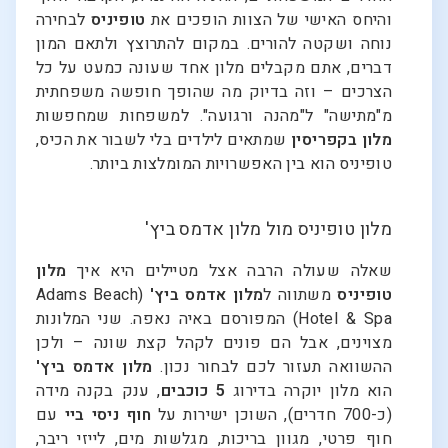
והיחס האישי של הצוות הופכים את
טופיניס
לבחירה
נוחה ושקטה להורים. במקום להתרוצץ ולתאם המון
דברים, אתם מקבלים מלון אחד שעונה כמעט על כל
הצרכים – וזה בדיוק מה שהופך חופשה משפחתית
מ"מתישה" ל"מהנה ורגועה". למשפחות שמחפשות
מלון בקפריסין
שמתאים לילדים בלי לשבור את הכיס,
טופיניס הוא בין האפשרויות המומלצות ביותר.
מלון טופיניס מול מלון אדמס ביץ'
שאלה שעולה הרבה אצל מטיילים היא איך
מלון
טופיניס
משתווה ל
מלון אדמס ביץ'
(Adams Beach
Hotel & Spa) המפורסם באיה נאפה. שני המלונות
מצוינים, אבל הם פונים לקהל קצת שונה – ולכן
ההשוואה תעזור לכם לבחור נכון.
מלון אדמס ביץ'
הוא מלון יוקרה בדירוג
5 כוכבים
, ענק בקנה מידה
(כ-700 חדרים), השוכן ישירות על
חוף ניסי ביי
עם
חוף פרטי, מגוון בריכות, מגלשות מים, לייזי ריבר,