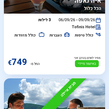
איה נאפה
הכל כלול
בין
09/09/26
-
06/09/26
3 לילות
התאריכים,
Tofinis Hotel
כולל טיסות
העברות
כולל מזוודות
מחיר לאדם בהרכב זוגי
749
€
באישור מיידי
החל מ-
מבית איילה