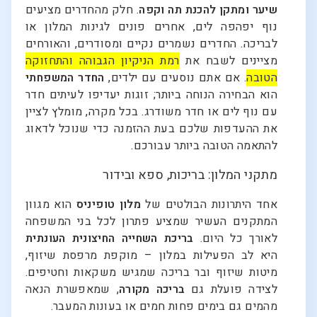
שיער ומתקן להכנת תה וקפה
. חלק מהחדרים מציעים
נוף יפהפה לים, אחרים פונים לגינות המלון או
לבריכה. החדרים נשמרים נקיים ומסודרים, והאורחים
מציינים לשבח את
רמת הניקיון הגבוהה והתחזוקה
הטובה
. אם אתם נוסעים עם ילדים,
החדר המשפחתי
הוא הבחירה הנוחה ביותר; זוגות יעדיפו לעיתים חדר
עם נוף לים או חדר משודרג. בכל מקרה, מומלץ לציין
את ההעדפות שלכם בעת ההזמנה כדי שנוכל לדאוג
להתאמה הטובה ביותר עבורכם.
מתקני המלון: בריכות, ספא ובידור
אחד היתרונות הבולטים של
מלון טופיניס
הוא מגוון
המתקנים העשיר שמציע פתרון לכל בני המשפחה
לאורך כל היום.
בריכת השחייה החיצונית העונתית
היא לב הפעילות במלון – מוקפת מרפסת שיזוף,
מיטות שיזוף ובר בריכה שמגיש משקאות וחטיפים.
לצידה פועלת גם
בריכה מקורה
, שמאפשרת הנאה
מהמים גם בימים פחות חמים או בעונות המעבר.