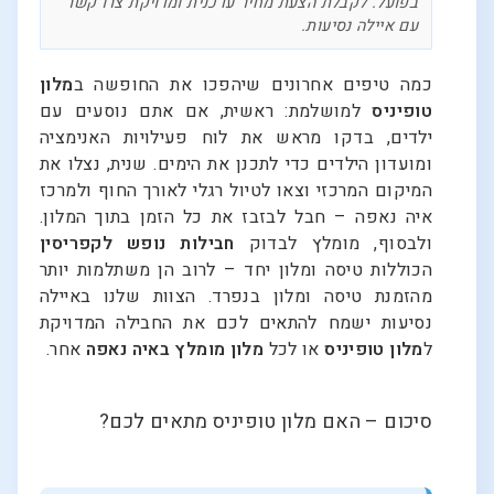
בפועל. לקבלת הצעת מחיר עדכנית ומדויקת צרו קשר
עם איילה נסיעות.
כמה טיפים אחרונים שיהפכו את החופשה ב
מלון
טופיניס
למושלמת: ראשית, אם אתם נוסעים עם
ילדים, בדקו מראש את לוח פעילויות האנימציה
ומועדון הילדים כדי לתכנן את הימים. שנית, נצלו את
המיקום המרכזי וצאו לטיול רגלי לאורך החוף ולמרכז
איה נאפה – חבל לבזבז את כל הזמן בתוך המלון.
ולבסוף, מומלץ לבדוק
חבילות נופש לקפריסין
הכוללות טיסה ומלון יחד – לרוב הן משתלמות יותר
מהזמנת טיסה ומלון בנפרד. הצוות שלנו באיילה
נסיעות ישמח להתאים לכם את החבילה המדויקת
ל
מלון טופיניס
או לכל
מלון מומלץ באיה נאפה
אחר.
סיכום – האם מלון טופיניס מתאים לכם?