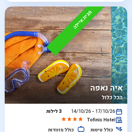
מבית איילה
איה נאפה
הכל כלול
בין
17/10/26
-
14/10/26
3 לילות
התאריכים,
Tofinis Hotel
כולל טיסות
כולל מזוודות