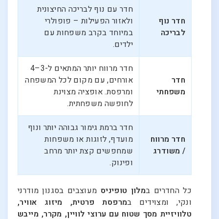
חדר עם נוף לבריכה החיצונית
חדר נוף
ולאזור הפעילות – פופולרי
לבריכה
במיוחד בקרב משפחות עם
ילדים.
חדר מרווח יותר המתאים ל-3–4
חדר
אורחים, עם מקום לכל המשפחה
משפחתי
ומרפסת. אופציה מצוינת
לחופשה משפחתית.
חדר ברמת גימור גבוהה יותר ונוף
חדר מרווח
מועדף, לזוגות או משפחות
/ משודרג
שמחפשים קצת יותר מרחב
ופינוק.
כל החדרים ב
מלון טופיניס
מעוצבים בסגנון מודרני
ונקי, ומצוידים ב
מרפסת פרטית, מיזוג אוויר,
טלוויזיית מסך שטוח עם ערוצי לוויין, מקרר, מייבש