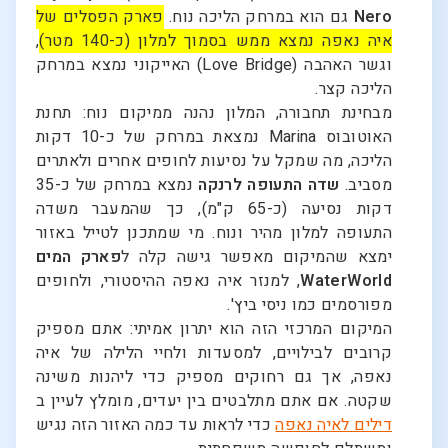
Nero
גם הוא במרחק הליכה נוח.
פארק הפסלים של
איה נאפה נמצא ממש בסמוך למלון (כ-140 מטר)
,
וגשר האהבה (Love Bridge) האייקוני נמצא במרחק
הליכה קצר.
מבחינת תחבורה, המלון נהנה ממיקום נוח: תחנת
האוטובוס Marina נמצאת במרחק של כ-10 דקות
הליכה, מה שמקל על נסיעות לחופים אחרים ולאתרים
מסביב.
שדה התעופה לרנקה
נמצא במרחק של כ-35
דקות נסיעה (כ-65 ק"מ), כך שהמעבר משדה
התעופה למלון מהיר ונוח. מי שמתכנן לטייל באזור
ימצא שהמיקום מאפשר גישה קלה ל
פארק המים
WaterWorld
, למנזר איה נאפה ההיסטורי, ולחופים
מפורסמים כמו ניסי ביץ'.
המיקום המרכזי הזה הוא יתרון אמיתי: אתם מספיק
קרובים לבילויים, למסעדות ולחיי הלילה של איה
נאפה, אך גם רחוקים מספיק כדי ליהנות משינה
שקטה. אם אתם מתלבטים בין יעדים, מומלץ לעיין ב
דילים לאיה נאפה
כדי לראות עד כמה האזור הזה נגיש