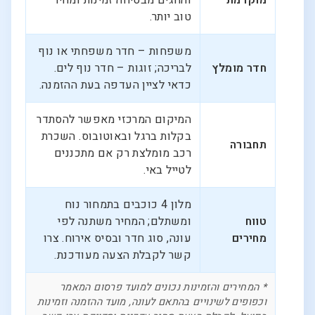
מוקדמת
והחגים מבטיחה זמינות ומחיר
טוב יותר.
משפחות – חדר משפחתי או נוף
חדר מומלץ
לבריכה; זוגות – חדר נוף לים.
כדאי לציין העדפה בעת ההזמנה.
המיקום המרכזי מאפשר להסתדר
בקלות ברגל ובאוטובוס. השכרת
תחבורה
רכב מומלצת רק אם מתכננים
לטייל באי.
מלון 4 כוכבים בתמחור נוח
טווח
ומשתלם; המחיר משתנה לפי
מחירים
עונה, סוג חדר ובסיס אירוח. צרו
קשר לקבלת הצעה מעודכנת.
* המחירים והזמינות נכונים למועד פרסום המאמר
וכפופים לשינויים בהתאם לעונה, מועד ההזמנה וזמינות