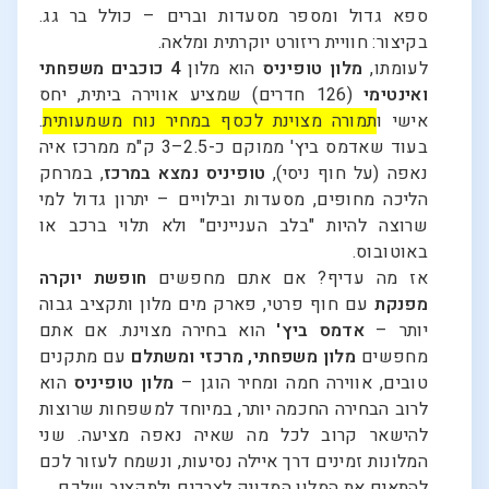
ספא גדול ומספר מסעדות וברים – כולל בר גג.
בקיצור: חוויית ריזורט יוקרתית ומלאה.
לעומתו,
מלון טופיניס
הוא מלון
4 כוכבים משפחתי
ואינטימי
(126 חדרים) שמציע אווירה ביתית, יחס
אישי ו
תמורה מצוינת לכסף במחיר נוח משמעותית
.
בעוד שאדמס ביץ' ממוקם כ-2.5–3 ק"מ ממרכז איה
נאפה (על חוף ניסי),
טופיניס נמצא במרכז
, במרחק
הליכה מחופים, מסעדות ובילויים – יתרון גדול למי
שרוצה להיות "בלב העניינים" ולא תלוי ברכב או
באוטובוס.
אז מה עדיף? אם אתם מחפשים
חופשת יוקרה
מפנקת
עם חוף פרטי, פארק מים מלון ותקציב גבוה
יותר –
אדמס ביץ'
הוא בחירה מצוינת. אם אתם
מחפשים
מלון משפחתי, מרכזי ומשתלם
עם מתקנים
טובים, אווירה חמה ומחיר הוגן –
מלון טופיניס
הוא
לרוב הבחירה החכמה יותר, במיוחד למשפחות שרוצות
להישאר קרוב לכל מה שאיה נאפה מציעה. שני
המלונות זמינים דרך איילה נסיעות, ונשמח לעזור לכם
להתאים את המלון המדויק לצרכים ולתקציב שלכם.