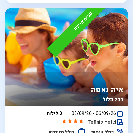
מבית איילה
איה נאפה
הכל כלול
בין
06/09/26
-
03/09/26
3 לילות
התאריכים,
Tofinis Hotel
כולל טיסות
כולל מזוודות