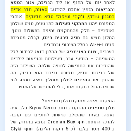
לאחר יום על החוף או ליד הבריכה, אזור ה
ספא
והבריאות
מזמין אתכם להירגע:
סאונה, חדר אדים
בסגנון טורקי, ג'קוזי וטיפולי ספא מפנקים
. אוהבי
הספורט ייהנו מ
מתקני פעילות
כמו טניס, טניס שולחן
ואופניים – חלק מהמתקנים זמינים בתשלום נוסף.
המלון מציע גם
חניה פרטית חינם
, קבלה מסבירת
פנים ו-Wi-Fi בחלל הציבורי ובחדרים.
בערבים,
צוות האנימציה
של המלון דואג לבידור לכל
המשפחה – מופעי ערב, פעילויות והופעות לילדים
שהופכות את החופשה לחוויה שלמה. השילוב הזה
של בריכות, ספא, ספורט ובידור הוא בדיוק מה
שהופך את
טופיניס
ל
מלון מומלץ באיה נאפה
למי
שרוצה הכול במקום אחד, בלי להתפשר על המחיר.
המיקום: איפה ממוקם מלון טופיניס?
מלון טופיניס
ממוקם ברחוב Kryou Nerou בלב איה
נאפה, באזור שמשלב נגישות לחופים עם קרבה
למרכז התוסס.
חוף Grecian Bay
נמצא במרחק של
כ-400 מטר בלבד (כ-5 דקות הליכה), ו
חוף Glyki