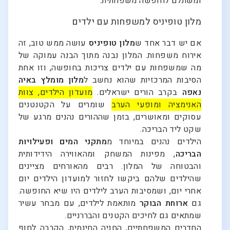
ומשתלם לחופשה משפחתית.
מלון טופיניס למשפחות עם ילדים
אם יש דבר אחד ש
מלון טופיניס
עושה ממש טוב, זה
אירוח משפחות. המלון נבנה מתוך הבנה עמוקה של
מה שמשפחות עם ילדים צריכות בחופשה, וזו אחת
הסיבות המרכזיות שהוא נחשב ל
מלון מומלץ באיה
נאפה
בקרב הורים ישראלים.
מועדון הילדים, צוות
האנימציה ומופעי הערב
שומרים על הקטנטנים
עסוקים ומאושרים, בזמן שההורים נהנים מרגע של
שקט ליד הבריכה.
הילדים נהנים במיוחד מ
מתקני המים ופעילויות
הבריכה
, מפינות המשחק ומהאווירה הידידותית
והבטוחה של המלון. רבים מהאורחים מציינים
שהילדים שלהם ביקשו לחזור למועדון הילדים יום
אחרי יום, ושמסיבות הערב לילדים היו שיא החופשה.
גם
ארוחת הבוקר
מותאמת לילדים, עם מבחר עשיר
שמתאים גם לחיכים הקטנים והבררניים.
החדרים המשפחתיים, החניה החינמית, הקרבה לחוף