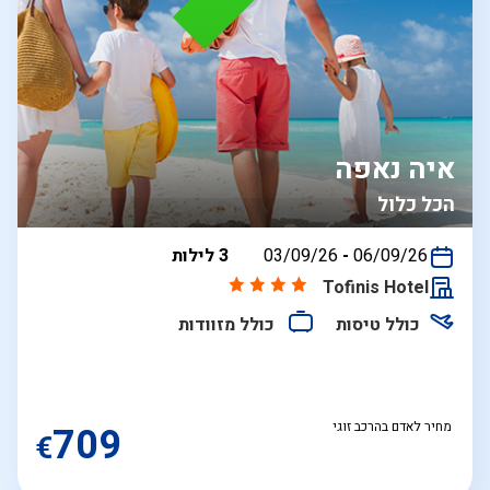
איה נאפה
הכל כלול
בין
06/09/26
-
03/09/26
3 לילות
התאריכים,
Tofinis Hotel
כולל טיסות
כולל מזוודות
מחיר לאדם בהרכב זוגי
709
€