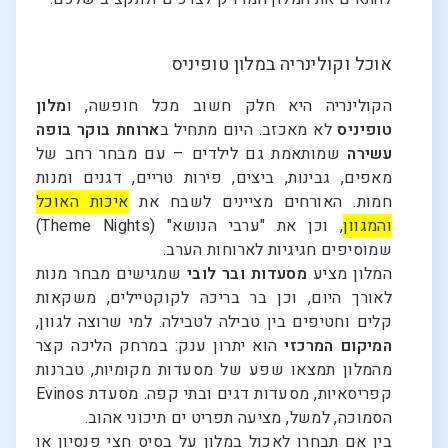
אוכל וקולינריה במלון טופיניס
הקולינריה היא חלק חשוב מכל חופשה, ו
מלון
טופיניס
לא מאכזב. היום מתחיל ב
ארוחת בוקר בופה
עשירה
שמותאמת גם לילדים – עם מבחר רחב של
מאפים, גבינות, ביצים, פירות טריים, דגנים ומנות
חמות. האורחים מציינים לשבח את
איכות האוכל
והמגוון
, וכן את "ערבי הנושא" (Theme Nights)
שמוסיפים חגיגיות לארוחות הערב.
המלון מציע
מסעדות ובר לובי
שמגישים מבחר מנות
לאורך היום, וכן בר בריכה לקוקטיילים, משקאות
קלים וחטיפים בין טבילה לטבילה. למי שרוצה לגוון,
המיקום המרכזי
הוא יתרון ענק: במרחק הליכה קצר
מהמלון תמצאו שפע של מסעדות מקומיות, טברנות
קפריסאיות, מסעדות דגים ובתי קפה. מסעדת Evinos
הסמוכה, למשל, מציעה תפריט ים תיכוני אהוב.
בין אם תבחרו לאכול במלון על בסיס חצי פנסיון או