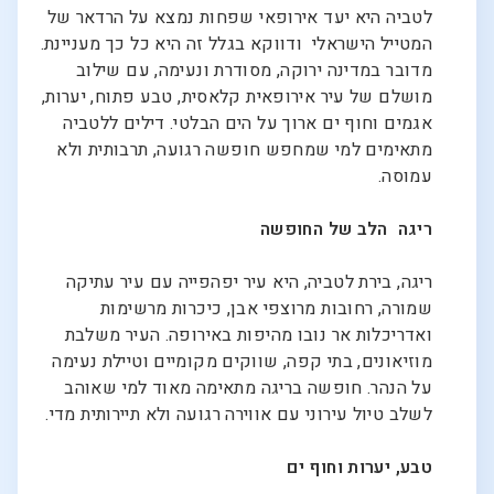
לטביה היא יעד אירופאי שפחות נמצא על הרדאר של
המטייל הישראלי ודווקא בגלל זה היא כל כך מעניינת.
מדובר במדינה ירוקה, מסודרת ונעימה, עם שילוב
מושלם של עיר אירופאית קלאסית, טבע פתוח, יערות,
אגמים וחוף ים ארוך על הים הבלטי. דילים ללטביה
מתאימים למי שמחפש חופשה רגועה, תרבותית ולא
עמוסה.
ריגה הלב של החופשה
ריגה, בירת לטביה, היא עיר יפהפייה עם עיר עתיקה
שמורה, רחובות מרוצפי אבן, כיכרות מרשימות
ואדריכלות אר נובו מהיפות באירופה. העיר משלבת
מוזיאונים, בתי קפה, שווקים מקומיים וטיילת נעימה
על הנהר. חופשה בריגה מתאימה מאוד למי שאוהב
לשלב טיול עירוני עם אווירה רגועה ולא תיירותית מדי.
טבע, יערות וחוף ים