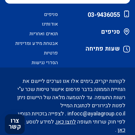
03-9436055
סניפים
אודותינו
סניפים
תנאים ואחריות
אבטחת מידע ומדיניות
שעות פתיחה
פרטיות
הסדרי נגישות
לקוחות יקרים, בימים אלו אנו נערכים ליישם את
הנחיית הממונה בדבר פרסום אישור טיסות שכר ע"י
רשות התעופה. עד להטמעה מלאה של היישום ניתן
לפנות לבירורים לכתובת המייל
infocc@ayalagroup.co.il
. לצפייה בזכויות הנוסע
צרו
לפי חוק שרותי תעופה
לחצו כאן
, למידע לנוסע
לחצו
קשר
כאן
.