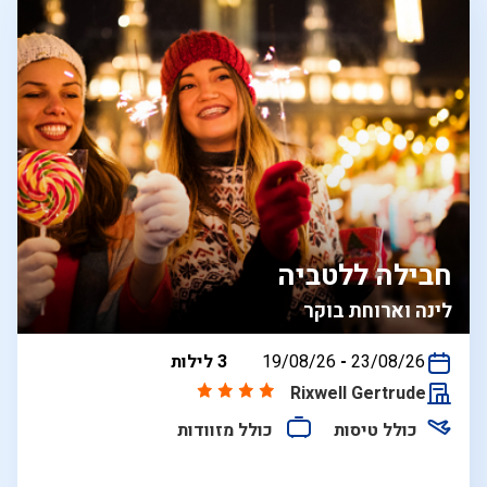
חבילה ללטביה
לינה וארוחת בוקר
בין
23/08/26
-
19/08/26
3 לילות
התאריכים,
Rixwell Gertrude
כולל טיסות
כולל מזוודות