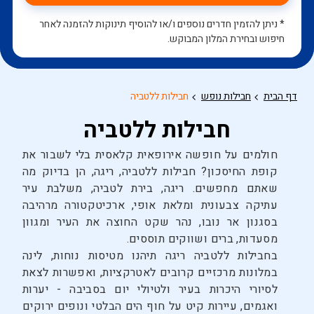
* ניתן להזמין חדרים נוספים ו/או להוסיף תינוקות להזמנה לאחר
חיפוש ובחירת המלון המבוקש.
דף הבית
חבילות נופש
חבילות ללטביה
חבילות ללטביה
חולמים על חופשה אירופאית קלאסית בלי לשבור את
קופת החיסכון? חבילות ללטביה, ריגה, הן בדיוק מה
שאתם מחפשים. ריגה, בירת לטביה, משלבת עיר
עתיקה צבעונית ומלאת אופי, ארכיטקטורה מרהיבה
בסגנון אר נובו, נהר שקט החוצה את העיר ומגוון
מסעדות, ברים ושווקים תוססים.
בחבילות ללטביה ריגה תיהנו מטיסות נוחות, לינה
במלונות מרכזיים קרובים לאטרקציות, ואפשרות לצאת
לסיורי היכרות בעיר ולטיולי יום בסביבה - יערות
ואגמים, עיירות קיט על חוף הים הבלטי ונופים ירוקים