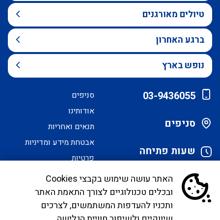
טיולים מאורגנים
ברגע האחרון
נופש בארץ
03-9436055
סניפים
אודותינו
סניפים
תנאים ואחריות
אבטחת מידע ומדיניות
שעות פתיחה
פרטיות
הסדרי נגישות
האתר עושה שימוש בקבצי Cookies
ובכלים טכנולוגיים לצורך התאמת האתר
לקוחות יקרים, בימים אלו אנו נערכים ליישם את
ותכניו להעדפות המשתמשים, לצרכים
הנחיית הממונה בדבר פרסום אישור טיסות שכר ע"י
שיווקיים ולשיפור חוויית הגלישה.