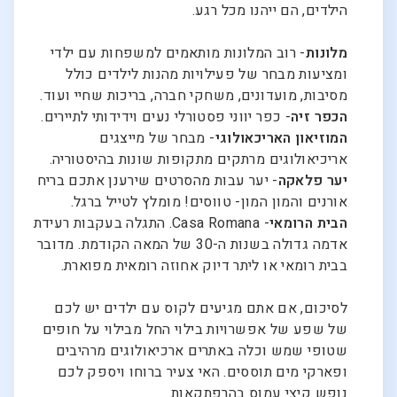
הילדים, הם ייהנו מכל רגע.
מלונות
- רוב המלונות מותאמים למשפחות עם ילדי
ומציעות מבחר של פעילויות מהנות לילדים כולל
מסיבות, מועדונים, משחקי חברה, בריכות שחיי ועוד.
הכפר זיה
- כפר יווני פסטורלי נעים וידידותי לתיירים.
המוזיאון האריכאולוגי
- מבחר של מייצגים
אריכיאולוגים מרתקים מתקופות שונות בהיסטוריה.
יער פלאקה
- יער עבות מהסרטים שירענן אתכם בריח
אורנים והמון המון- טווסים! מומלץ לטייל ברגל.
הבית הרומאי
- Casa Romana. התגלה בעקבות רעידת
אדמה גדולה בשנות ה-30 של המאה הקודמת. מדובר
בבית רומאי או ליתר דיוק אחוזה רומאית מפוארת.
לסיכום, אם אתם מגיעים לקוס עם ילדים יש לכם
של שפע של אפשרויות בילוי החל מבילוי על חופים
שטופי שמש וכלה באתרים ארכיאולוגים מרהיבים
ופארקי מים תוססים. האי צעיר ברוחו ויספק לכם
נופש קיצי עמוס בהרפתקאות.