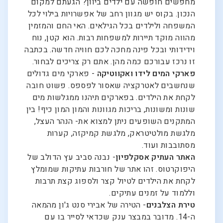
מחפשים חופשה עם ילדים ביוון? הגעתם למקום
הנכון. בקוס יש מגוון רחב של אפשרויות בילוי לכל
המשפחה ולילדים בכל הגילאים. האי החם והמזמין
מהווה מוקד תיירות למשפחות רבות. הוא קטן, נוח
וידידותי ובכל פינה מחכה לכם חוויה חדשה. בכתבה
זו נרכז עבורכם כמה מהן. אתם רק צריכים לבחור.
פארקי המים לידו ואקווטיקה
- פארקי מים גדולים
שנחשבים לאטרקציה שאסור לפספס. פשוט חובה
לקחת את הילדים. בפארקים תיהנו ממגלשות מים
שונות ומשונות, בריכות מגוונות והמון המון כיף! בין
המתקנים השופעים ניתן למצוא את- הנהר העצל,
מלגשת מולטיטראק, מלגשת קמיקזה, קערות
מסתובבות ועוד.
האתר העתיק אסקלפיון
- נבנה סביב עץ הדולב של
היפוקרטוס. זהו אתר של חורבות עתיקות שמומלץ
לקחת את הילדים לטיול קצר ולספוג קצת תרבות
וללמוד על זמנים עתיקים.
טירת הצלבנים
- הטירה של אבירי סנט ג'ון מהמאה
ה-14. מדובר במבצר ענק שכדאי לסייר בו עם