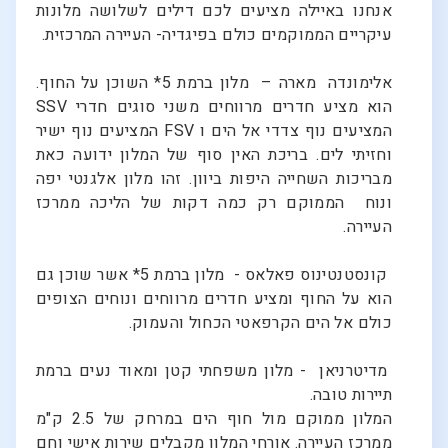
אנחנו באיילה מציעים לכם דילים לשלושה מלונות
עיקריים הממוקמים כולם בפיגדיה- העיירה המרכזית.
אלימונדה מארה – מלון ברמת 5* השוכן על החוף.
הוא מציע חדרים מרווחים משני סוגים חדרי SSV
המציעים נוף צדדי אל הים ו FSV המציעים נוף ישיר
וחזיתי לים. בריכת האין סוף של המלון ידועה כאת
מבריכות השחייה היפות ביוון. זהו מלון אלגנטי יפה
ונוח הממוקם רק כמה דקות של הליכה ממרכז
העיירה.
קונסטנטינוס פאלאס - מלון ברמת 5* אשר שוכן גם
הוא על החוף ומציע חדרים מרווחים ונוחים הצופים
כולם אל הים הקרפאטי הכחול והעמוק.
מדיטרניאן - מלון משפחתי קטן ומאוד נעים ברמת
תיירות טובה.
המלון ממוקם מול חוף הים במרחק של 2.5 ק"מ
ממרכז העיירה. אורחי המלון מקבלים שירות אישי וחם