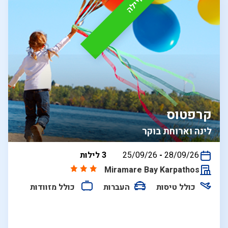
קרפטוס
לינה וארוחת בוקר
בין
28/09/26
-
25/09/26
3 לילות
התאריכים,
Miramare Bay Karpathos
כולל טיסות
העברות
כולל מזוודות