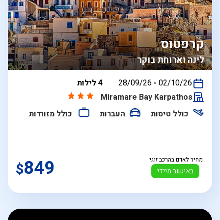
קרפטוס
לינה וארוחת בוקר
בין
02/10/26
-
28/09/26
4 לילות
התאריכים,
Miramare Bay Karpathos
כולל טיסות
העברות
כולל מזוודות
מחיר לאדם בהרכב זוגי
849
$
באישור מיידי