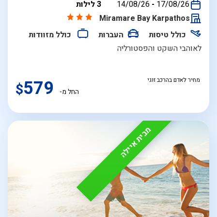
בין
17/08/26
-
14/08/26
3 לילות
התאריכים,
Miramare Bay Karpathos
כולל טיסות
העברות
כולל מזוודות
לאוהבי השקט והפסטורליה
מחיר לאדם בהרכב זוגי
579
$
החל מ-
מבית איילה