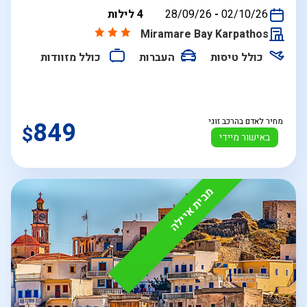
בין
02/10/26
-
28/09/26
4 לילות
התאריכים,
Miramare Bay Karpathos
כולל טיסות
העברות
כולל מזוודות
מחיר לאדם בהרכב זוגי
849
$
באישור מיידי
מבית איילה