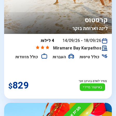
קרפטוס
לינה וארוחת בוקר
בין
18/09/26
-
14/09/26
4 לילות
התאריכים,
Miramare Bay Karpathos
כולל טיסות
העברות
כולל מזוודות
מחיר לאדם בהרכב זוגי
829
$
באישור מיידי
מבית איילה