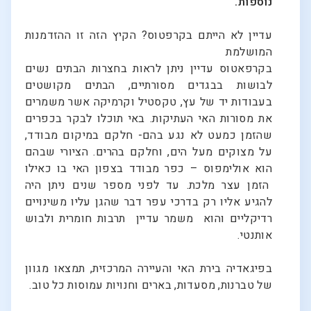
נוספות.
עדיין לא הייתם בקרפטוס? הקיץ הזה זו ההזדמנות
המושלמת
בקרפאטוס עדיין ניתן לראות בחצרות הבתים נשים
לבושות בבגדים מסורתיים, הבתים מקושטים
בעבודות יד של עץ, טקסטיל וקרמיקה אשר משמרים
את מסורות האי העתיקות. באי תוכלו לבקר בכפרים
שהזמן כמעט לא נגע בהם- חלקם במיקום מבודד,
על מצוקים מעל הים, וחלקם בהרים. הציורי שבהם
הוא אולימפוס – כפר מבודד בצפון האי בו כאילו
הזמן עצר מלכת. עד לפני מספר שנים ניתן היה
להגיע אליו רק בדרכי עפר דבר שהגן עליו משינויים
רדיקליים והוא משמר עדיין תרבות חומרית ולבוש
אותנטי.
בפיגאדיה בירת האי והעיירה המרכזית, תמצאו מגוון
של טברנות, מסעדות, בארים וחנויות עמוסות כל טוב.