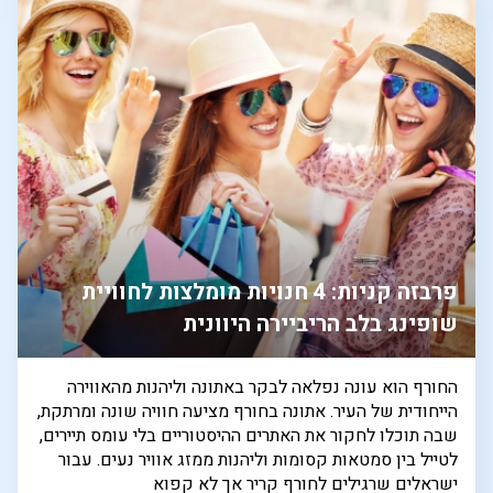
פרבזה קניות: 4 חנויות מומלצות לחוויית
שופינג בלב הריביירה היוונית
החורף הוא עונה נפלאה לבקר באתונה וליהנות מהאווירה
הייחודית של העיר. אתונה בחורף מציעה חוויה שונה ומרתקת,
שבה תוכלו לחקור את האתרים ההיסטוריים בלי עומס תיירים,
לטייל בין סמטאות קסומות וליהנות ממזג אוויר נעים. עבור
ישראלים שרגילים לחורף קריר אך לא קפוא