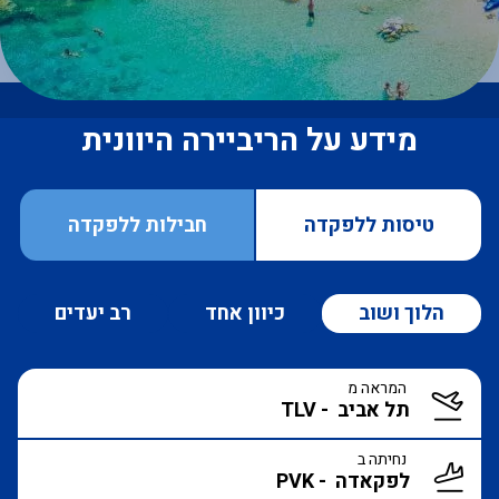
מידע על הריביירה היוונית
טיסות ללפקדה
חבילות ללפקדה
הלוך ושוב
כיוון אחד
רב יעדים
המראה מ
נחיתה ב