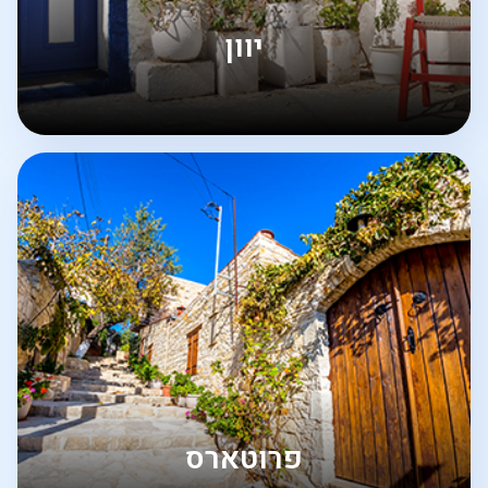
יוון
פרוטארס