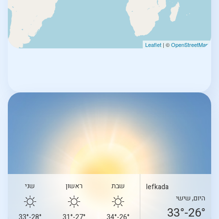
Leaflet
| ©
OpenStreetMap
שבת
ראשון
שני
lefkada
היום, שישי
26°-33°
28°-33°
27°-31°
26°-34°