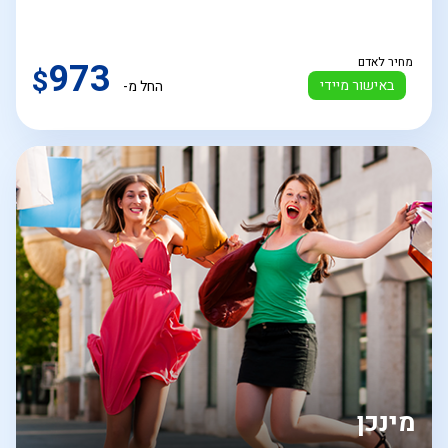
מחיר לאדם
973
$
באישור מיידי
החל מ-
מינכן