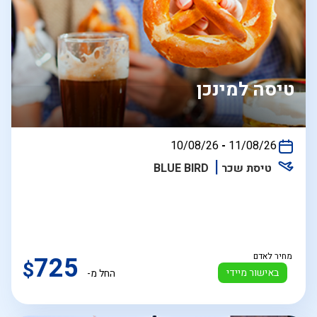
טיסה למינכן
בין
10/08/26
-
11/08/26
התאריכים,
טיסת שכר
BLUE BIRD
מחיר לאדם
725
$
באישור מיידי
החל מ-