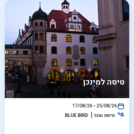
טיסה למינכן
בין
17/08/26
-
25/08/26
התאריכים,
טיסת שכר
BLUE BIRD