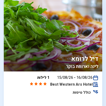
דיל לרומא
לינה וארוחת בוקר
בין
16/08/26
-
15/08/26
1 לילות
התאריכים,
Best Western Ars Hotel
כולל טיסות