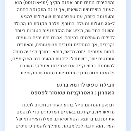
והמחירים נוחים יותר. אמנם הקיץ (יוני-אוגוסט) הוא
העונה התיירותית השיאית, אך זו גם התקופה החמה
והעמוסה ביותר, עם טמפרטורות שעלולות להגיע
ל-35 מעלות ומעלה. החורף, מלבד תקופת חג המולד
והשנה החדשה, מציע את ההזדמנויות הטובות ביותר
לדילים משתלמים במיוחד. אמנם יהיו ימים גשומים
וקרירים, אך המחירים נמוכים משמעותית, והאתרים
פחות עמוסים. יתרה מזאת, רומא בחורף מציעה חוויה
אותנטית יותר, כשתוכלו ליהנות מהעיר כמו המקומיים,
להתחמם בבתי קפה עם אספרסו איטלקי משובח
ולטעום מנות חורף מסורתיות במסעדות מקומיות.
חבילת נופש לרומא ברגע
האחרון : האטרקציות שאסור לפספס
גם אם הזמנתם טיול ברגע האחרון, חשוב לתכנן
מראש את ביקורכם באתרים המרכזיים כדי למקסם
את זמנכם ברומא. הקולוסיאום, סמלה האייקוני של
העיר, הוא חובה לכל מבקר. מומלץ להזמין כרטיסים