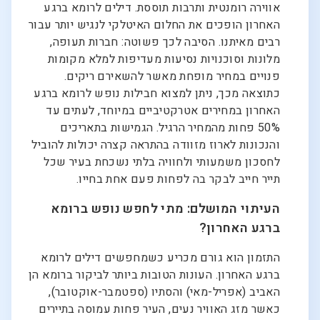
אווירה רומנטית ותרבות תוססת. דילים לרומא ברגע
האחרון הופכים את החלום האיטלקי לנגיש יותר עבור
רבים מאיתנו. הסיבה לכך פשוטה: חברות תעופה,
מלונות וסוכנויות נסיעות מעדיפות למלא מקומות
פנויים במחיר מופחת מאשר להשאירם ריקים.
כתוצאה מכך, ניתן למצוא חבילות נופש לרומא ברגע
האחרון במחירים אטרקטיביים במיוחד, לעתים עד
50% פחות מהמחיר הרגיל. הגמישות בתאריכים
והנכונות לארוז מזוודה בהתראה קצרה יכולות להוביל
לחסכון משמעותי ולחוויה בלתי נשכחת בעיר שכל
תייר חייב לבקר בה לפחות פעם אחת בחייו.
העיתוי המושלם: מתי לחפש נופש ברומא
ברגע האחרון?
התזמון הוא גורם מכריע כשמחפשים דילים לרומא
ברגע האחרון. העונות הטובות ביותר לביקור ברומא הן
האביב (אפריל-מאי) והסתיו (ספטמבר-אוקטובר),
כאשר מזג האוויר נעים, העיר פחות עמוסה בתיירים