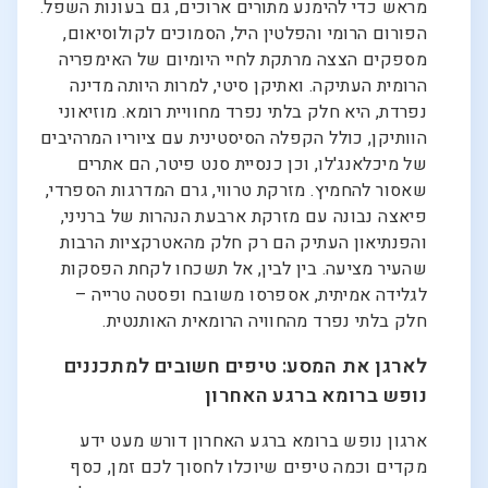
מראש כדי להימנע מתורים ארוכים, גם בעונות השפל.
הפורום הרומי והפלטין היל, הסמוכים לקולוסיאום,
מספקים הצצה מרתקת לחיי היומיום של האימפריה
הרומית העתיקה. ואתיקן סיטי, למרות היותה מדינה
נפרדת, היא חלק בלתי נפרד מחוויית רומא. מוזיאוני
הוותיקן, כולל הקפלה הסיסטינית עם ציוריו המרהיבים
של מיכלאנג'לו, וכן כנסיית סנט פיטר, הם אתרים
שאסור להחמיץ. מזרקת טרווי, גרם המדרגות הספרדי,
פיאצה נבונה עם מזרקת ארבעת הנהרות של ברניני,
והפנתיאון העתיק הם רק חלק מהאטרקציות הרבות
שהעיר מציעה. בין לבין, אל תשכחו לקחת הפסקות
לגלידה אמיתית, אספרסו משובח ופסטה טרייה –
חלק בלתי נפרד מהחוויה הרומאית האותנטית.
לארגן את המסע: טיפים חשובים למתכננים
נופש ברומא ברגע האחרון
ארגון נופש ברומא ברגע האחרון דורש מעט ידע
מקדים וכמה טיפים שיוכלו לחסוך לכם זמן, כסף