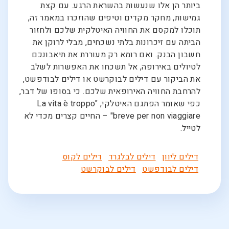
ביותר הן אלו שנעשות בהשראת הרגע. עם קצת
גמישות, מחקר מקדים וטיפים שהוזכרו במאמר זה,
תוכלו למקסם את החוויה האיטלקית שלכם ולחזור
הביתה עם זיכרונות בלתי נשכחים, מבלי לרוקן את
חשבון הבנק. ואם רומא רק מעוררת את תיאבונכם
לטיולים באירופה, אל תשכחו את האפשרות לשלב
את הביקור עם דילים לבוקרשט או דילים לבודפשט,
להרחבת החוויה האירופאית שלכם. כי בסופו של דבר,
כפי שאומר הפתגם האיטלקי, "La vita è troppo
breve per non viaggiare" – החיים קצרים מכדי לא
לטייל.
דילים ליוון
דילים לבלגרד
דילים לקוס
דילים לבודפשט
דילים לבוקרשט