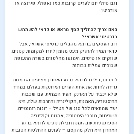
וגם טיולי יום לערים קרובות כמו נאפולי, פירנצה או
אורביטו.
האם צריך להחליף כסף מראש או כדאי להשתמש
בכרטיסי אשראי?
רוב העסקים ברומא מקבלים כרטיסי אשראי, אבל
כדאי תמיד להחזיק מעט מזומן ליורו למקומות קטנים,
שווקים או טיפים. הימנעו מחלפנים בשדה התעופה
שגובים עמלות גבוהות.
לסיכום, דילים לרומא ברגע האחרון מציעים הזדמנות
נדירה לחוות את אחת הערים המרתקות בעולם במחיר
שלא יכביד על הארנק. העיר הנצחית, עם שכבות
ההיסטוריה, האמנות, הקולינריה והתרבות שלה, היא
יעד שמתאים לכל סוג של מטייל – זוגות רומנטיים,
משפחות, חובבי היסטוריה, אמנות וקולינריה.
הספונטניות שבהזמנת חבילת נופש לרומא ברגע
האחרון היא חלק מהקסם – לעתים ההחלטות הטובות