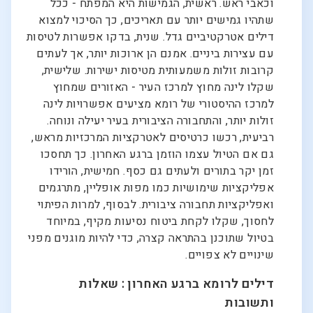
וכאבי ראש. ראשית, הגמישות היא המפתח - ככל
שתהיו גמישים יותר עם תאריכים, כך הסיכוי למצוא
דילים אטרקטיביים גדל. שנית, בדקו אפשרות לטיסות
עם עצירות ביניים. אמנם הן ארוכות יותר, אך לעתים
קרובות זולות משמעותית מטיסות ישירות. שלישית,
שקלו לינה מחוץ למרכז העיר - האזורים שמחוץ
למרכז ההיסטורי של רומא מציעים אפשרויות לינה
זולות יותר, והתחבורה הציבורית בעיר יעילה ונוחה.
רביעית, רכשו כרטיסים לאטרקציות המרכזיות מראש,
גם אם הטיול עצמו הוזמן ברגע האחרון. כך תחסכו
זמן יקר בתורים ולעתים גם כסף. חמישית, הורידו
אפליקציות שימושיות כמו מפות אופליין, מתרגמים
ואפליקציות תחבורה ציבורית. לבסוף, למרות הפיתוי
לחסוך, שקלו לקחת ביטוח נסיעות מקיף, במיוחד
בטיול שתוכנן בהתראה קצרה, כדי להיות מוגנים מפני
שינויים לא צפויים.
דילים לרומא ברגע האחרון : שאלות
ותשובות