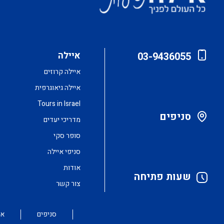
איילה
03-9436055
איילה קרוזים
איילה גיאוגרפית
Tours in Israel
סניפים
מדריכי יעדים
סופר סקי
סניפי איילה
אודות
שעות פתיחה
צור קשר
סניפים
או