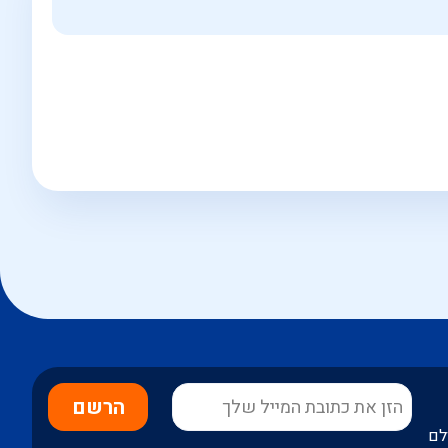
הרשם
לם