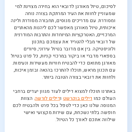
לסיכום, טיול מאורגן לדובאי הוא בחירה מצוינת למי
שמעוניין לחוות את העיר המרתקת בצורה נוחה
ומסודרת. עם מדריכים מנוסים, תחבורה מסודרת ולינה
איכותית, טיול מאורגן מאפשר לכם ליהנות מהאתרים
המרכזיים, האטרקציות המיוחדות והתרבות המודרנית
של דובאי מבלי להטריד את עצמכם בתכנון
ולוגיסטיקה. בין אם מדובר בטיול עירוני, סיורים
בספארי מדברי או ביקור במרכזי קניות, כל פרט בטיול
מאורגן מתואם כדי להבטיח חוויות מעשירות ונעימות.
עם תכנון מראש, תוכלו להתרכז בהנאה ובזמן איכות,
ולחוות את דובאי בצורה הטובה ביותר.
באתרנו תוכלו למצוא דילים לעוד מגוון יעדים ברחבי
העולם כמו
דילים בוקרשט
ו
דילים לורשה
. הצוות
המנוסה שלנו כאן כדי לטפל בכל פרט ולהבטיח לכם
חופשה בלתי נשכחת, עם שירות מקצועי ואישי
שילווה אתכם לאורך כל הטיול.