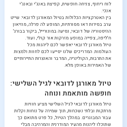
לוח ריחוף, צניחה חופשית, קפיצת באנג'י ובאנג'י
אנכי.
בין האטרקציות הכלולות בטיול המאורגן לדובאי: שייט
ערב בסירות דאו מסורתיות, המופע לה פרלה, מוזיאון
ההיסטוריה של דובאי, נסיעה במונורייל, ביקור בבורג'
ח'ליפה, צפייה במופע מזרקות אור קולי, ועוד.
טיול מאורגן לדובאי יאפשר לכם ליהנות מכל
העולמות. המדריכים שלנו יסייעו לכם לחוות ולמצות
את התרבות, הקולינריה, המדבר והאוצרות התיירותיים
של האמירות באופן מלא.
טיול מאורגן לדובאי לגיל השלישי:
חופשה מותאמת ונוחה
טיול מאורגן לדובאי לגיל השלישי מציע חוויות
מרתקות ובלתי נשכחות, תוך שמירה על נוחות וקלות
עבור המבוגרים. במהלך הטיול, כל פרט מתואם כך
שתוכלו ליהנות מהעיר המודרנית והמרהיבה מבלי