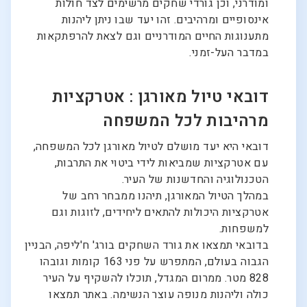
ומודרני, וכן גורדי שחקים מרשימים לצד חולות
אינסופיים ומרהיבים. זהו יעד שבו ניתן ליהנות
מתענוגות החיים המודרניים וגם לצאת להרפתקאות
במדבר העל-זמני.
דובאי טיול מאורגן : אטרקציות
מרהיבות לכל המשפחה
דובאי היא יעד מושלם לטיול מאורגן לכל המשפחה,
עם אטרקציות שמביאות לידי ביטוי את התרבות,
הטכנולוגיה והחדשנות של העיר.
במהלך הטיול המאורגן, תיהנו ממבחר רחב של
אטרקציות היכולות להתאים ליחידים, לזוגות וגם
למשפחות.
בדובאי תמצאו את גורד השחקים בורג' ח'ליפה, הבניין
הגבוה בעולם, המתפרש על פני 163 קומות וגובהו
828 מטר. ממרום המגדל, תוכלו להשקיף על העיר
כולה וליהנות מנופה עוצר הנשימה. באתר תמצאו