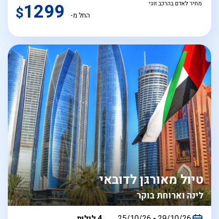
מחיר לאדם בהרכב זוגי
1299
$
החל מ-
טיול מאורגן לדובאי
לינה וארוחת בוקר
בין
29/10/26
-
25/10/26
4 לילות