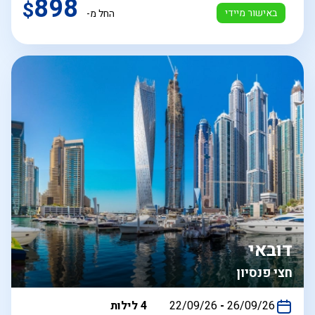
898
$
באישור מיידי
החל מ-
דובאי
חצי פנסיון
בין
26/09/26
-
22/09/26
4 לילות