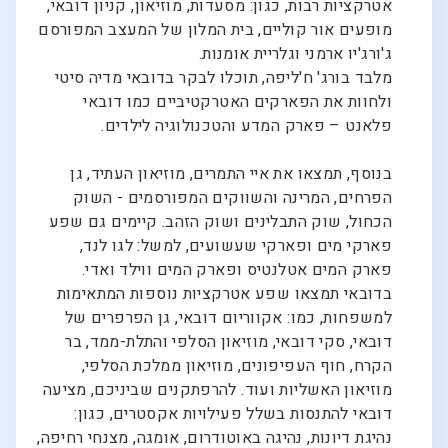
אטרקציות רבות, כגון: מסעדות, מוזיאון, קניון דובאי,
מופעים אור קוליים, בית המלון של המעצב המפורסם
ג'ורג'יו ארמני וגלריית אומנות.
מלבד בורג' ח'ליפה, תוכלו לבקר בדובאי מדיה סיטי
ולחוות את הפארקים האטרקטיביים כמו דובאי
פלאנט – פארק המדע והטכנולוגיה לילדים.
בנוסף, תמצאו את איי התמרים, מוזיאון העתיד, גן
הפרחים, המרינה והשווקים המפורסמים - השוק
הכחול, שוק התבלינים ושוק הזהב. קיימים גם שפע
פארקי מים ופארקי שעשועים, למשל: לגו לנד,
פארק המים אטלנטיס ופארק המים ווילד ואדי.
בדובאי תמצאו שפע אטרקציות נוספות המתאימות
למשפחות, כמו: אקווריום דובאי, גן הפרפרים של
דובאי, סקי דובאי, מוזיאון הסלפי והתלת-ממד, בר
הקרח, חוף העפיפונים, מוזיאון ממלכת הסלפי,
מוזיאון האשליות ועוד. להרפתקנים שביניכם, מציעה
דובאי להתנסות בשלל פעילויות אקסטרים, כגון:
נהיגת דיונות, נהיגה באוטודרום, אומגה, מצנחי רחיפה,