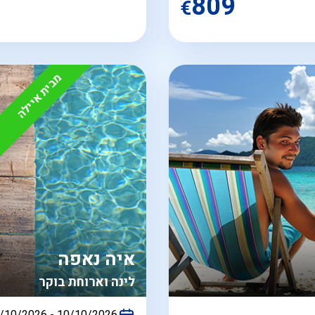
809
€
מבית איילה
איה נאפה
לינה וארוחת בוקר