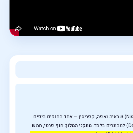
השוכן ישירות על חוף ניסי ביי (Nissi Bay) שבאיה נאפה, קפריסין – אחד החופים היפים
מתקני המלון:
חוף פרטי, חמש