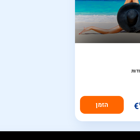
דות
€