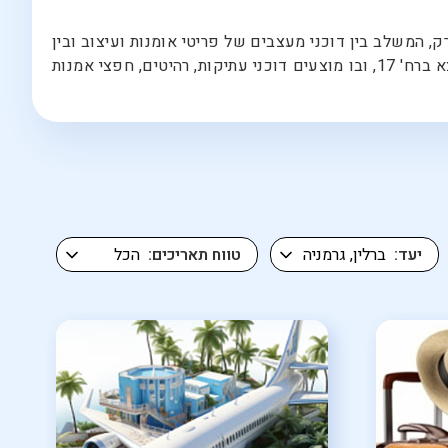
 המשלב בין דוכני מעצבים של פריטי אומנות ועיצוב ובין
דוכנים של יד שניה המאפיינים שווקי פשפשים. שוק נוסף שכדאי לבקר, אם כי הוא אינו נחשב זול במיוחד, הוא זה שנמצא ברח' 17, ובו מוצעים דוכני עתיקות, רהיטים, חפצי אמנות
יעד
טווח תאריכים