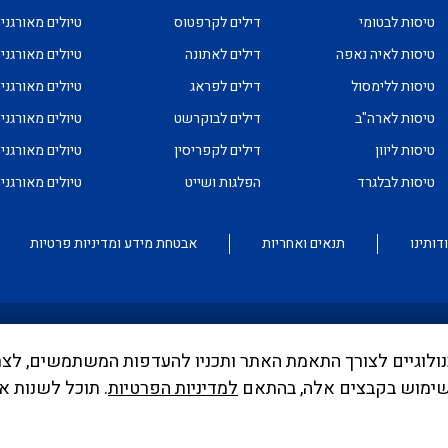
טיסות לבטומי
דילים לקרפטוס
טיולים מאורגני
טיסות לאיה נאפה
דילים לאתונה
טיולים מאורגני
טיסות ללימסול
דילים לפראג
טיולים מאורגני
טיסות לארה"ב
דילים לבוקרשט
טיולים מאורגני
טיסות ליוון
דילים לקפריסין
טיולים מאורגני
טיסות לבלגרד
הפלגות ושייט
טיולים מאורגנ
דותינו
תנאים ואחריות
אבטחת מידע ומדיניות פרטיות
וש בקבצי Cookies ובכלים טכנולוגיים לצורך התאמת האתר ותכניו להעדפות המשתמש
ממונה בדבר פרסום אישור טיסות שכר ע"י רשות התעופה. עד לה
שימוש בקבצים אלה, בהתאם
למדיניות הפרטיות
. תוכל לשנות א
לפי חוק שרותי תעופה
לחצו כאן
, למידע לנוסע
לחצו כאן
.