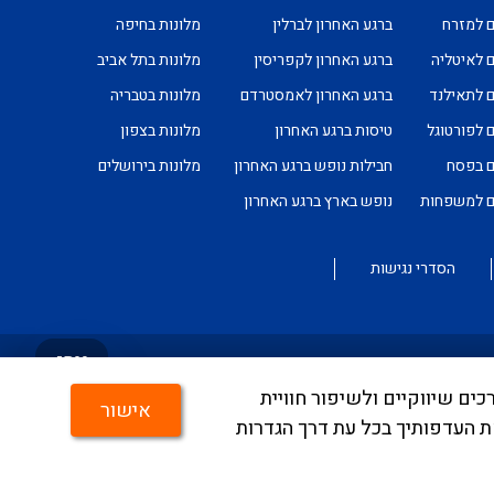
ם למזרח
ברגע האחרון לברלין
מלונות בחיפה
ם לאיטליה
ברגע האחרון לקפריסין
מלונות בתל אביב
ם לתאילנד
ברגע האחרון לאמסטרדם
מלונות בטבריה
ם לפורטוגל
טיסות ברגע האחרון
מלונות בצפון
ם בפסח
חבילות נופש ברגע האחרון
מלונות בירושלים
ים למשפחות
נופש בארץ ברגע האחרון
הסדרי נגישות
צרו
קשר
ים, לצרכים שיווקיים ולשיפור חוויית
טמעה מלאה של היישום ניתן לפנות לבירורים לכתובת
אישור
ת העדפותיך בכל עת דרך הגדרות