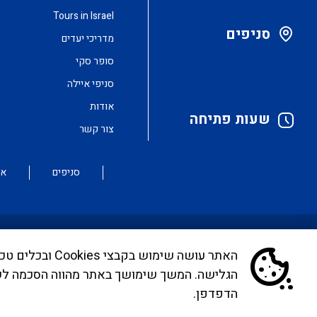
Tours in Israel
סניפים
מדריכי יעדים
סופר סקי
סניפי איילה
אודות
שעות פתיחה
צור קשר
סניפים
או
האתר עושה שימ
לקוחות יקרים, בימים אלו אנו נערכים ליישם את הנחיית ה
הגלישה. המשך שימושך באתר מהווה הסכמה ל
המייל
infocc@ayalagroup.co.il
. לצפייה בזכויות הנוסע 
הדפדפן.