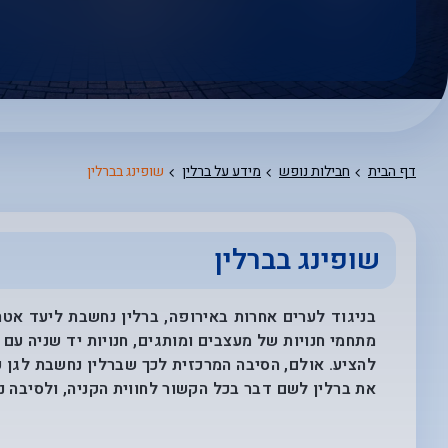
אפשרויות
החיפוש
הנוספות
מוצגות
לפני
הכפתור
דף הבית
חבילות נופש
מידע על ברלין
שופינג בברלין
שופינג בברלין
בניגוד לערים אחרות באירופה, ברלין נחשבת ליעד אטרק
מתחמי חנויות של מעצבים ומותגים, חנויות יד שניה עם 
להציע. אולם, הסיבה המרכזית לכך שברלין נחשבת לגן ע
את ברלין לשם דבר בכל הקשור לחווית הקניה, ולסיבה נ