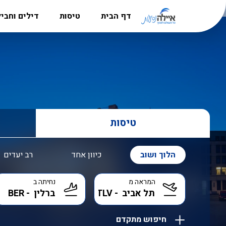
דף הבית
טיסות
דילים וחבי
מדריך היעדים
טיסות לאירופה
חבילות נ
הרשמה למשלחות לפולין
טיסות לקרפטוס
דילים לקר
סניפים
טיסות לבוקרשט
חבילות לל
אודות
טיסות לאתונה
דילים לבו
דרושים
טיסות
טיסות לבודפשט
דילים לקפר
טיסות ללרנקה
דילים לבא
הלוך ושוב
כיוון אחד
רב יעדים
טיסות לבאטומי
דילים לאתו
המראה מ
נחיתה ב
טיסות לבאקו
דילים לקפר
טיסות אל על
דילים לבו
חיפוש מתקדם