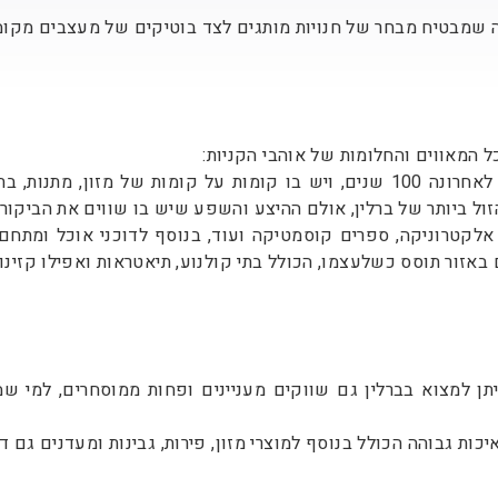
מה שמבטיח מבחר של חנויות מותגים לצד בוטיקים של מעצבים מקו
ל המאווים והחלומות של אוהבי הקניות:
קאדווה ((kadewe: קניון מרכזי וידוע בברלין, אשר חגג לאחרונה 100 שנים, ויש ב
 הזול ביותר של ברלין, אולם ההיצע והשפע שיש בו שווים את הביקור
 אלקטרוניקה, ספרים קוסמטיקה ועוד, בנוסף לדוכני אוכל ומתח
 באזור תוסס כשלעצמו, הכולל בתי קולנוע, תיאטראות ואפילו קזינו
תן למצוא בברלין גם שווקים מעניינים ופחות ממוסחרים, למי שמ
ות גבוהה הכולל בנוסף למוצרי מזון, פירות, גבינות ומעדנים גם דו